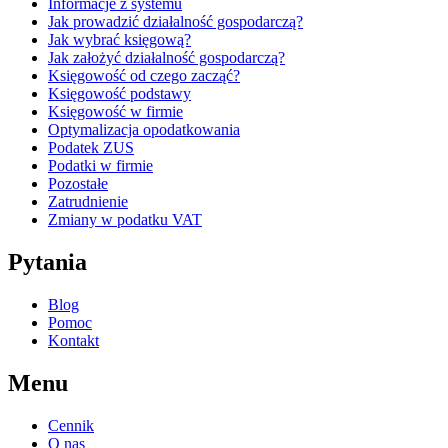
Informacje z systemu
Jak prowadzić działalność gospodarczą?
Jak wybrać księgową?
Jak założyć działalność gospodarczą?
Księgowość od czego zacząć?
Księgowość podstawy
Księgowość w firmie
Optymalizacja opodatkowania
Podatek ZUS
Podatki w firmie
Pozostałe
Zatrudnienie
Zmiany w podatku VAT
Pytania
Blog
Pomoc
Kontakt
Menu
Cennik
O nas