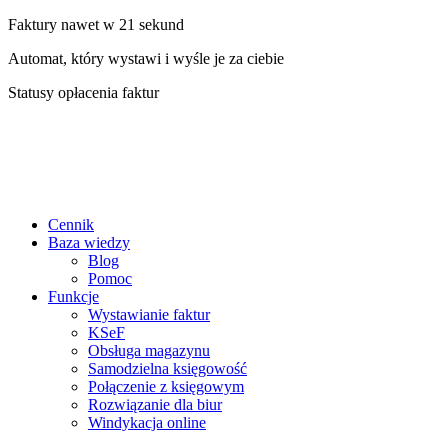
Faktury nawet w 21 sekund
Automat, który wystawi i wyśle je za ciebie
Statusy opłacenia faktur
Cennik
Baza wiedzy
Blog
Pomoc
Funkcje
Wystawianie faktur
KSeF
Obsługa magazynu
Samodzielna księgowość
Połączenie z księgowym
Rozwiązanie dla biur
Windykacja online