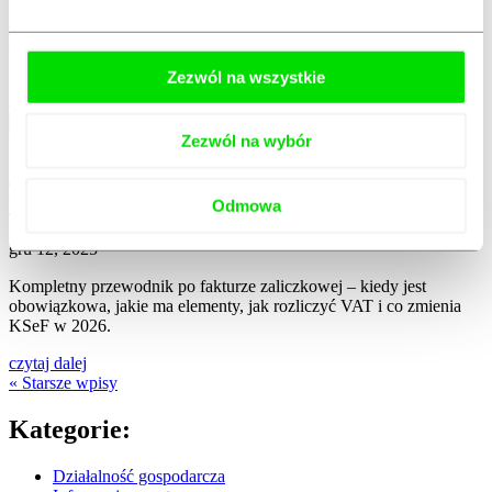
Jakie są rodzaje faktur w polskim systemie prawnym? Sprawdź,
czym charakteryzuje się faktura VAT, faktura zaliczkowa, proforma
i inne.
Zezwól na wszystkie
czytaj dalej
Zezwól na wybór
Faktura zaliczkowa – wszystko, co musisz
wiedzieć
Odmowa
gru 12, 2025
Kompletny przewodnik po fakturze zaliczkowej – kiedy jest
obowiązkowa, jakie ma elementy, jak rozliczyć VAT i co zmienia
KSeF w 2026.
czytaj dalej
« Starsze wpisy
Kategorie:
Działalność gospodarcza