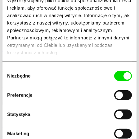
Wykorzystujemy pliki cookie do spersonalizowania treści
i reklam, aby oferować funkcje społecznościowe i
Prowadzenie jednoosobowej działalności gospodarczej (JDG) w
2026 roku oznacza funkcjonowanie w pełni cyfrowym środowisku
analizować ruch w naszej witrynie. Informacje o tym, jak
księgowym. Po obowiązkowym...
korzystasz z naszej witryny, udostępniamy partnerom
czytaj dalej
społecznościowym, reklamowym i analitycznym.
Partnerzy mogą połączyć te informacje z innymi danymi
otrzymanymi od Ciebie lub uzyskanymi podczas
KSeF – rejestracja krok po kroku. Jak
korzystania z ich usług.
uzyskać dostęp?
Wybór
mar 2, 2026
Niezbędne
zgody
KSeF 2.0: Rejestracja i dostęp krok po kroku. Sprawdź terminy od
2026 r., metody uwierzytelniania i przygotuj firmę na e-faktury.
Preferencje
czytaj dalej
Rodzaje faktur – kompleksowy
Statystyka
przewodnik dla przedsiębiorców
Marketing
sty 29, 2026