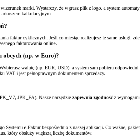
wizerunek marki. Wystarczy, że wgrasz plik z logo, a system automat
 arkuszem kalkulacyjnym.
eń?
ia faktur cyklicznych. Jeśli co miesiąc realizujesz te same usługi, z
zesnego fakturowania online.
h obcych (np. w Euro)?
Wybierasz walutę (np. EUR, USD), a system sam pobiera odpowiedni k
tku VAT i jest pełnoprawnym dokumentem sprzedaży.
 (JPK_V7, JPK_FA). Nasze narzędzie
zapewnia zgodność
z wymogami M
 Systemu e-Faktur bezpośrednio z naszej aplikacji. Co ważne, pakiet d
us, który obsłuży większą liczbę dokumentów.