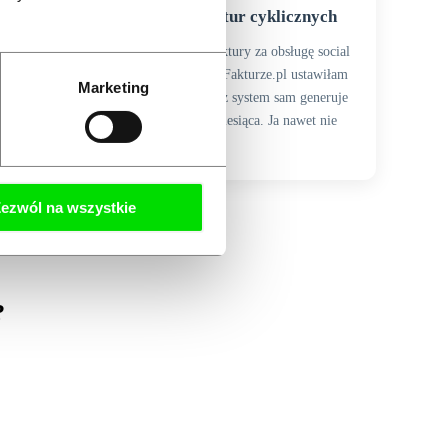
Ustawiłam wystawianie faktur cyklicznych
Co miesiąc wystawiałam te same faktury za obsługę social
media. To było nużące. W SzybkiejFakturze.pl ustawiłam
Marketing
to raz jako 'faktury cykliczne'. Teraz system sam generuje
i wysyła faktury pierwszego dnia miesiąca. Ja nawet nie
muszę się logować do systemu
ezwól na wszystkie
?