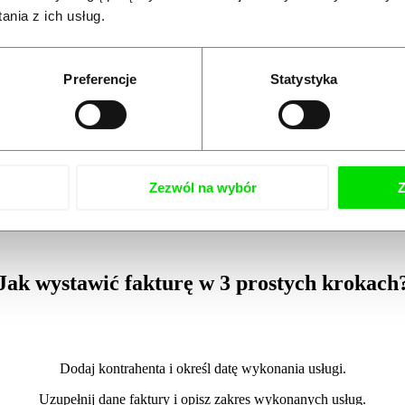
Nie bawię się już w kopiuj-wklej
nia z ich usług.
Najbardziej w wystawianiu faktur nie lubiłem
przepisywania danych. Tutaj wpisuję tylko NIP i cała
Preferencje
Statystyka
reszta – nazwa, adres, kod pocztowy – uzupełnia się sama.
Nie bawię się już w kopiuj-wklej i wystawiam fakturę w
kilka sekund i od razu przesyłam do KSeF.
Zezwól na wybór
Z
Jak wystawić fakturę w 3 prostych krokach
Dodaj kontrahenta i określ datę wykonania usługi.
Uzupełnij dane faktury i opisz zakres wykonanych usług.