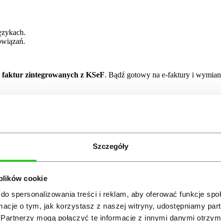
ęzykach.
owiązań.
e faktur zintegrowanych z KSeF
. Bądź gotowy na e-faktury i wymia
tawionych faktur dziennie. Zobacz, dlacze
Szczegóły
 plików cookie
Tomasz
do spersonalizowania treści i reklam, aby oferować funkcje sp
grafik freelancer
ormacje o tym, jak korzystasz z naszej witryny, udostępniamy p
Partnerzy mogą połączyć te informacje z innymi danymi otrzym