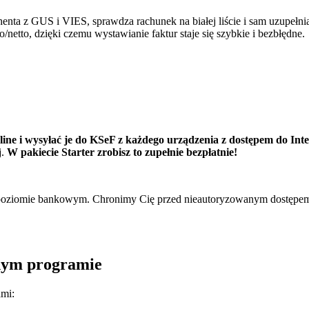
henta z GUS i VIES, sprawdza rachunek na białej liście i sam uzupełn
o/netto, dzięki czemu wystawianie faktur staje się szybkie i bezbłędne.
ine i wysyłać je do KSeF z każdego urządzenia z dostępem do Int
j.
W pakiecie Starter zrobisz to zupełnie bezpłatnie!
poziomie bankowym. Chronimy Cię przed nieautoryzowanym dostępem i
dnym programie
ami: