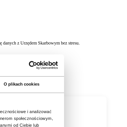
nę danych z Urzędem Skarbowym bez stresu.
go nam ufają
O plikach cookies
Anna
ołecznościowe i analizować
agencja marketingowa
artnerom społecznościowym,
anymi od Ciebie lub