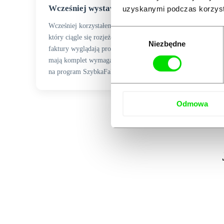
Wcześniej wystawiałem faktury w Excelu
uzyskanymi podczas korzysta
Wcześniej korzystałem z darmowego szablonu w Excelu,
Wybór
który ciągle się rozjeżdżał przy wydruku. Teraz moje
Niezbędne
zgody
faktury wyglądają profesjonalnie, są czytelne i zawsze
mają komplet wymaganych prawnie elementów. Przejście
na program SzybkaFaktura.pl to była świetna decyzja.
Odmowa