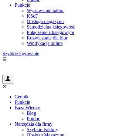
Funkcje
Wystawianie faktur
KSeF
Obsługa magazynu
Samodzielna księgowość
Połączenie z księgowym
Rozwiązanie dla biur
Windykacja online
Szybkie logowanie
☰
✕
Cennik
Funkcje
Baza Wiedzy
Blog
Pomoc
Narzędzia dla firmy
Szybkie Faktury
Obsługa Magazynu