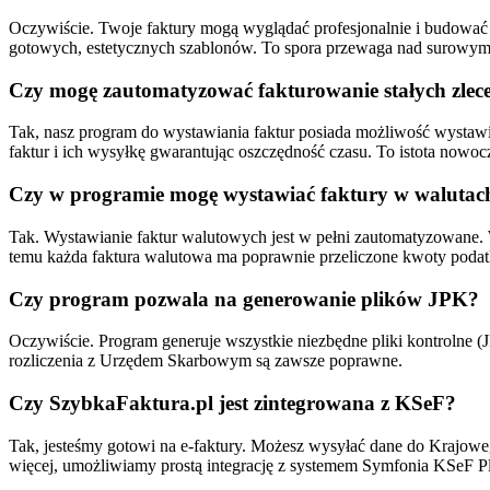
Oczywiście. Twoje faktury mogą wyglądać profesjonalnie i budować 
gotowych, estetycznych szablonów. To spora przewaga nad surowym
Czy mogę zautomatyzować fakturowanie stałych zlec
Tak, nasz program do wystawiania faktur posiada
możliwość wystawian
faktur i ich wysyłkę gwarantując oszczędność czasu. To istota nowoc
Czy w programie mogę wystawiać faktury w walutac
Tak. Wystawianie faktur walutowych jest w pełni zautomatyzowane. 
temu każda faktura walutowa ma poprawnie przeliczone kwoty poda
Czy program pozwala na generowanie plików JPK?
Oczywiście. Program generuje wszystkie niezbędne pliki kontrolne
rozliczenia z Urzędem Skarbowym są zawsze poprawne.
Czy SzybkaFaktura.pl jest zintegrowana z KSeF?
Tak, jesteśmy gotowi na e-faktury. Możesz wysyłać dane do Krajowego
więcej, umożliwiamy prostą integrację z systemem Symfonia KSeF Pl