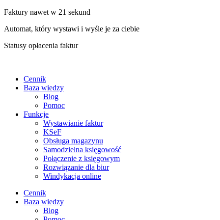
Faktury nawet w 21 sekund
Automat, który wystawi i wyśle je za ciebie
Statusy opłacenia faktur
Cennik
Baza wiedzy
Blog
Pomoc
Funkcje
Wystawianie faktur
KSeF
Obsługa magazynu
Samodzielna księgowość
Połączenie z księgowym
Rozwiązanie dla biur
Windykacja online
Cennik
Baza wiedzy
Blog
Pomoc