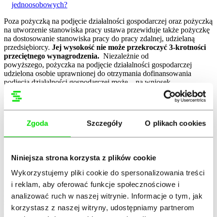
jednoosobowych?
Poza pożyczką na podjęcie działalności gospodarczej oraz pożyczką
na utworzenie stanowiska pracy ustawa przewiduje także pożyczkę
na dostosowanie stanowiska pracy do pracy zdalnej, udzielaną
przedsiębiorcy.
Jej wysokość nie może przekroczyć 3-krotności
przeciętnego wynagrodzenia.
Niezależnie od
powyższego, pożyczka na podjęcie działalności gospodarczej
udzielona osobie uprawnionej do otrzymania dofinansowania
podjęcia działalności gospodarczej może – na wniosek
pożyczkobiorcy – podlegać jednorazowemu umorzeniu przez
pośrednika finansowego w części równej 6-krotności przeciętnego
wynagrodzenia, jednak nie wyższej niż 50% wartości pożyczki, pod
warunkiem łącznie:
Zgoda
Szczegóły
O plikach cookies
wykonywania działalności gospodarczej przez co najmniej 12
miesięcy,
niezalegania ze spłatą rat pożyczki
Niniejsza strona korzysta z plików cookie
nieskorzystania z dofinansowania podjęcia działalności
gospodarczej lub innych bezzwrotnych środków publicznych
Wykorzystujemy pliki cookie do spersonalizowania treści
na podjęcie działalności gospodarczej.
i reklam, aby oferować funkcje społecznościowe i
Podstawą udzielenia pożyczek jest
umowa z pośrednikiem
analizować ruch w naszej witrynie. Informacje o tym, jak
finansowym
(w przypadku pożyczki na podjęcie działalności
korzystasz z naszej witryny, udostępniamy partnerom
gospodarczej – zawierana po podjęciu działalności),