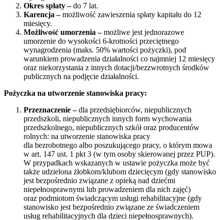
Okres spłaty –
do 7 lat.
Karencja –
możliwość zawieszenia spłaty kapitału do 12
miesięcy.
Możliwość umorzenia –
możliwe jest jednorazowe
umorzenie do wysokości 6-krotności przeciętnego
wynagrodzenia (maks. 50% wartości pożyczki), pod
warunkiem prowadzenia działalności co najmniej 12 miesięcy
oraz niekorzystania z innych dotacji/bezzwrotnych środków
publicznych na podjęcie działalności.
Pożyczka na utworzenie stanowiska pracy:
Przeznaczenie –
dla przedsiębiorców, niepublicznych
przedszkoli, niepublicznych innych form wychowania
przedszkolnego, niepublicznych szkół oraz producentów
rolnych: na utworzenie stanowiska pracy
dla bezrobotnego albo poszukującego pracy, o którym mowa
w art. 147 ust. 1 pkt 3 (w tym osoby skierowanej przez PUP).
W przypadkach wskazanych w ustawie pożyczka może być
także udzielona żłobkom/klubom dziecięcym (gdy stanowisko
jest bezpośrednio związane z opieką nad dziećmi
niepełnosprawnymi lub prowadzeniem dla nich zajęć)
oraz podmiotom świadczącym usługi rehabilitacyjne (gdy
stanowisko jest bezpośrednio związane ze świadczeniem
usług rehabilitacyjnych dla dzieci niepełnosprawnych).