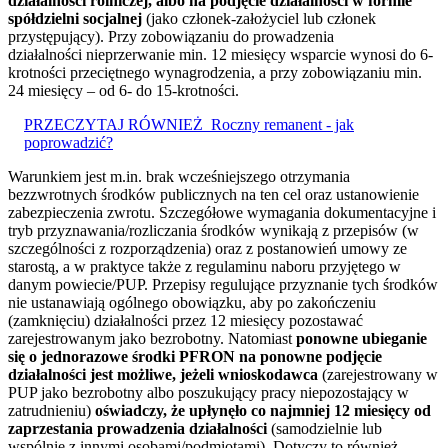
działalności rolniczej, albo na podjęcie działalności w formie
spółdzielni socjalnej
(jako członek-założyciel lub członek
przystępujący). Przy zobowiązaniu do prowadzenia
działalności nieprzerwanie min. 12 miesięcy wsparcie wynosi do 6-
krotności przeciętnego wynagrodzenia, a przy zobowiązaniu min.
24 miesięcy – od 6- do 15-krotności.
PRZECZYTAJ RÓWNIEŻ
Roczny remanent - jak
poprowadzić?
Warunkiem jest m.in. brak wcześniejszego otrzymania
bezzwrotnych środków publicznych na ten cel oraz ustanowienie
zabezpieczenia zwrotu. Szczegółowe wymagania dokumentacyjne i
tryb przyznawania/rozliczania środków wynikają z przepisów (w
szczególności z rozporządzenia) oraz z postanowień umowy ze
starostą, a w praktyce także z regulaminu naboru przyjętego w
danym powiecie/PUP. Przepisy regulujące przyznanie tych środków
nie ustanawiają ogólnego obowiązku, aby po zakończeniu
(zamknięciu) działalności przez 12 miesięcy pozostawać
zarejestrowanym jako bezrobotny. Natomiast
ponowne ubieganie
się o jednorazowe środki PFRON na ponowne podjęcie
działalności jest możliwe, jeżeli wnioskodawca
(zarejestrowany w
PUP jako bezrobotny albo poszukujący pracy niepozostający w
zatrudnieniu)
oświadczy, że upłynęło co najmniej 12 miesięcy od
zaprzestania prowadzenia działalności
(samodzielnie lub
wspólnie z innymi osobami/podmiotami). Dotyczy to również