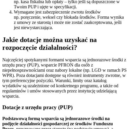
np. kasa fiskalna lub opłaty – tylko jeśli są dopuszczone w
Twoim PUP i ujęte w specyfikacji.
Wymagane jest zabezpieczenie zwrotu środków
np. poręczenie, weksel czy blokada środków. Forma wynika
z umowy ze starostą i może nie zostać zaakceptowana, jeśli
jest niewystarczająca.
Jakie dotacje można uzyskać na
rozpoczęcie działalności?
Najczęściej spotykanymi formami wsparcia są jednorazowe środki z
urzędu pracy (PUP), wsparcie PFRON dla osób z
niepełnosprawnościami oraz nabory lokalne (np. LGD w ramach PS
WPR). Poza dotacjami dostępne są również instrumenty zwrotne, w
tym preferencyjne pożyczki. Warunki, limity oraz katalog
wydatków są uzależnione od konkretnego programu, a także od
regulaminów i umów stosowanych przez instytucję udzielającą
wsparcia.
Dotacje z urzędu pracy (PUP)
Podstawową formą wsparcia są jednorazowe środki na
podjęcie działalności gospodarczej ze środków Funduszu
Pracy
, przyznawane przez starostę (na podstawie umowy), a