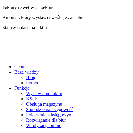
Faktury nawet w 21 sekund
Automat, który wystawi i wyśle je za ciebie
Statusy opłacenia faktur
Cennik
Baza wiedzy
Blog
Pomoc
Funkcje
Wystawianie faktur
KSeF
Obsługa magazynu
Samodzielna księgowość
Połączenie z księgowym
Rozwiązanie dla biur
Windykacja online