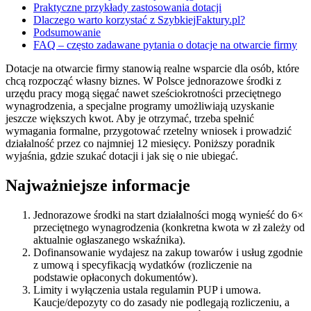
Praktyczne przykłady zastosowania dotacji
Dlaczego warto korzystać z SzybkiejFaktury.pl?
Podsumowanie
FAQ – często zadawane pytania o dotacje na otwarcie firmy
Dotacje na otwarcie firmy stanowią realne wsparcie dla osób, które
chcą rozpocząć własny biznes. W Polsce jednorazowe środki z
urzędu pracy mogą sięgać nawet sześciokrotności przeciętnego
wynagrodzenia, a specjalne programy umożliwiają uzyskanie
jeszcze większych kwot. Aby je otrzymać, trzeba spełnić
wymagania formalne, przygotować rzetelny wniosek i prowadzić
działalność przez co najmniej 12 miesięcy. Poniższy poradnik
wyjaśnia, gdzie szukać dotacji i jak się o nie ubiegać.
Najważniejsze informacje
Jednorazowe środki na start działalności mogą wynieść do 6×
przeciętnego wynagrodzenia (konkretna kwota w zł zależy od
aktualnie ogłaszanego wskaźnika).
Dofinansowanie wydajesz na zakup towarów i usług zgodnie
z umową i specyfikacją wydatków (rozliczenie na
podstawie opłaconych dokumentów).
Limity i wyłączenia ustala regulamin PUP i umowa.
Kaucje/depozyty co do zasady nie podlegają rozliczeniu, a