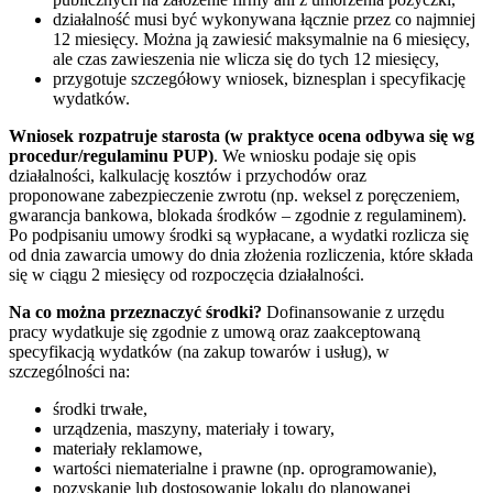
działalność musi być wykonywana łącznie przez co najmniej
12 miesięcy. Można ją zawiesić maksymalnie na 6 miesięcy,
ale czas zawieszenia nie wlicza się do tych 12 miesięcy,
przygotuje szczegółowy wniosek, biznesplan i specyfikację
wydatków.
Wniosek rozpatruje starosta (w praktyce ocena odbywa się wg
procedur/regulaminu PUP)
. We wniosku podaje się opis
działalności, kalkulację kosztów i przychodów oraz
proponowane zabezpieczenie zwrotu (np. weksel z poręczeniem,
gwarancja bankowa, blokada środków – zgodnie z regulaminem).
Po podpisaniu umowy środki są wypłacane, a wydatki rozlicza się
od dnia zawarcia umowy do dnia złożenia rozliczenia, które składa
się w ciągu 2 miesięcy od rozpoczęcia działalności.
Na co można przeznaczyć środki?
Dofinansowanie z urzędu
pracy wydatkuje się zgodnie z umową oraz zaakceptowaną
specyfikacją wydatków (na zakup towarów i usług), w
szczególności na:
środki trwałe,
urządzenia, maszyny, materiały i towary,
materiały reklamowe,
wartości niematerialne i prawne (np. oprogramowanie),
pozyskanie lub dostosowanie lokalu do planowanej