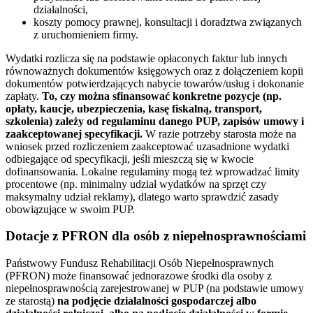
działalności,
koszty pomocy prawnej, konsultacji i doradztwa związanych
z uruchomieniem firmy.
Wydatki rozlicza się na podstawie opłaconych faktur lub innych
równoważnych dokumentów księgowych oraz z dołączeniem kopii
dokumentów potwierdzających nabycie towarów/usług i dokonanie
zapłaty.
To, czy można sfinansować konkretne pozycje (np.
opłaty, kaucje, ubezpieczenia, kasę fiskalną, transport,
szkolenia) zależy od regulaminu danego PUP, zapisów umowy i
zaakceptowanej specyfikacji.
W razie potrzeby starosta może na
wniosek przed rozliczeniem zaakceptować uzasadnione wydatki
odbiegające od specyfikacji, jeśli mieszczą się w kwocie
dofinansowania. Lokalne regulaminy mogą też wprowadzać limity
procentowe (np. minimalny udział wydatków na sprzęt czy
maksymalny udział reklamy), dlatego warto sprawdzić zasady
obowiązujące w swoim PUP.
Dotacje z PFRON dla osób z niepełnosprawnościami
Państwowy Fundusz Rehabilitacji Osób Niepełnosprawnych
(PFRON) może finansować jednorazowe środki dla osoby z
niepełnosprawnością zarejestrowanej w PUP (na podstawie umowy
ze starostą)
na podjęcie działalności gospodarczej albo