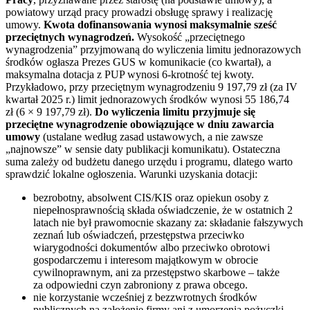
powiatowy urząd pracy prowadzi obsługę sprawy i realizację
umowy.
Kwota dofinansowania wynosi maksymalnie sześć
przeciętnych wynagrodzeń.
Wysokość „przeciętnego
wynagrodzenia” przyjmowaną do wyliczenia limitu jednorazowych
środków ogłasza Prezes GUS w komunikacie (co kwartał), a
maksymalna dotacja z PUP wynosi 6-krotność tej kwoty.
Przykładowo, przy przeciętnym wynagrodzeniu 9 197,79 zł (za IV
kwartał 2025 r.) limit jednorazowych środków wynosi 55 186,74
zł (6 × 9 197,79 zł).
Do wyliczenia limitu przyjmuje się
przeciętne wynagrodzenie obowiązujące w dniu zawarcia
umowy
(ustalane według zasad ustawowych, a nie zawsze
„najnowsze” w sensie daty publikacji komunikatu). Ostateczna
suma zależy od budżetu danego urzędu i programu, dlatego warto
sprawdzić lokalne ogłoszenia. Warunki uzyskania dotacji:
bezrobotny, absolwent CIS/KIS oraz opiekun osoby z
niepełnosprawnością składa oświadczenie, że w ostatnich 2
latach nie był prawomocnie skazany za: składanie fałszywych
zeznań lub oświadczeń, przestępstwa przeciwko
wiarygodności dokumentów albo przeciwko obrotowi
gospodarczemu i interesom majątkowym w obrocie
cywilnoprawnym, ani za przestępstwo skarbowe – także
za odpowiedni czyn zabroniony z prawa obcego.
nie korzystanie wcześniej z bezzwrotnych środków
publicznych na założenie firmy ani z umorzenia pożyczki,