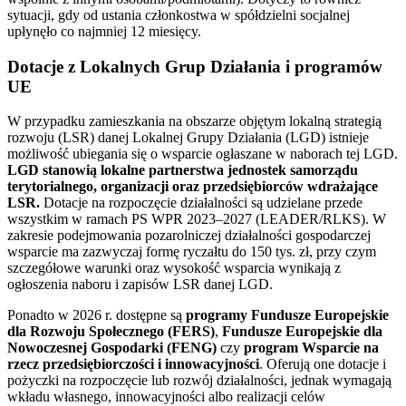
sytuacji, gdy od ustania członkostwa w spółdzielni socjalnej
upłynęło co najmniej 12 miesięcy.
Dotacje z Lokalnych Grup Działania i programów
UE
W przypadku zamieszkania na obszarze objętym lokalną strategią
rozwoju (LSR) danej Lokalnej Grupy Działania (LGD) istnieje
możliwość ubiegania się o wsparcie ogłaszane w naborach tej LGD.
LGD stanowią lokalne partnerstwa jednostek samorządu
terytorialnego, organizacji oraz przedsiębiorców wdrażające
LSR.
Dotacje na rozpoczęcie działalności są udzielane przede
wszystkim w ramach PS WPR 2023–2027 (LEADER/RLKS). W
zakresie podejmowania pozarolniczej działalności gospodarczej
wsparcie ma zazwyczaj formę ryczałtu do 150 tys. zł, przy czym
szczegółowe warunki oraz wysokość wsparcia wynikają z
ogłoszenia naboru i zapisów LSR danej LGD.
Ponadto w 2026 r. dostępne są
programy Fundusze Europejskie
dla Rozwoju Społecznego (FERS)
,
Fundusze Europejskie dla
Nowoczesnej Gospodarki (FENG)
czy
program
Wsparcie na
rzecz przedsiębiorczości i innowacyjności
. Oferują one dotacje i
pożyczki na rozpoczęcie lub rozwój działalności, jednak wymagają
wkładu własnego, innowacyjności albo realizacji celów