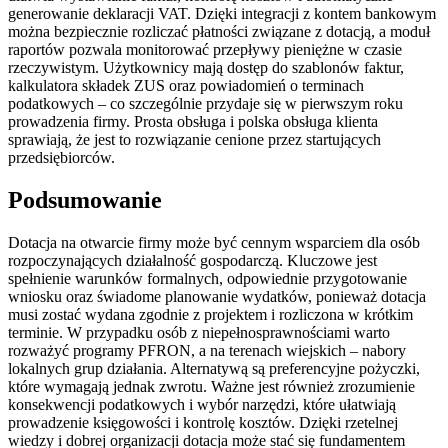
generowanie deklaracji VAT. Dzięki integracji z kontem bankowym
można bezpiecznie rozliczać płatności związane z dotacją, a moduł
raportów pozwala monitorować przepływy pieniężne w czasie
rzeczywistym. Użytkownicy mają dostęp do szablonów faktur,
kalkulatora składek ZUS oraz powiadomień o terminach
podatkowych – co szczególnie przydaje się w pierwszym roku
prowadzenia firmy. Prosta obsługa i polska obsługa klienta
sprawiają, że jest to rozwiązanie cenione przez startujących
przedsiębiorców.
Podsumowanie
Dotacja na otwarcie firmy może być cennym wsparciem dla osób
rozpoczynających działalność gospodarczą. Kluczowe jest
spełnienie warunków formalnych, odpowiednie przygotowanie
wniosku oraz świadome planowanie wydatków, ponieważ dotacja
musi zostać wydana zgodnie z projektem i rozliczona w krótkim
terminie. W przypadku osób z niepełnosprawnościami warto
rozważyć programy PFRON, a na terenach wiejskich – nabory
lokalnych grup działania. Alternatywą są preferencyjne pożyczki,
które wymagają jednak zwrotu. Ważne jest również zrozumienie
konsekwencji podatkowych i wybór narzędzi, które ułatwiają
prowadzenie księgowości i kontrolę kosztów. Dzięki rzetelnej
wiedzy i dobrej organizacji dotacja może stać się fundamentem