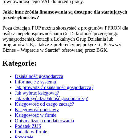
równowartość tego VAT do urzędu pracy.
Jakie inne źródła finansowania są dostępne dla startujących
przedsiębiorców?
Poza dotacją z PUP można skorzystać z programów PFRON dla
osób z niepełnosprawnościami (6–15 krotność przeciętnego
wynagrodzenia), dotacji z Lokalnych Grup Działania lub
programów UE, a także z preferencyjnej pożyczki „Pierwszy
Biznes – Wsparcie w Starcie” oferowanej przez BGK.
Kategorie:
Działalność gospodarcza
Informacje z systemu
Jak prowadzić działalność gospodarczą?
Jak wybrać księgową?
Jak założyć działalność gospodarczą?
Księgowość od czego zacząć?
Księgowość podstawy
Księgowość w firmie
Optymalizacja opodatkowania
Podatek ZUS
Podatki w firmie
Pozostałe