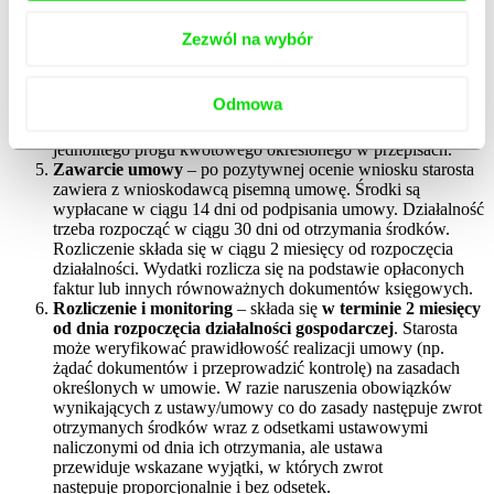
poręczeniem może być jedną z akceptowanych form
zabezpieczenia zwrotu środków, ale wybór i ocena
Zezwól na wybór
zabezpieczenia zależą od warunków ustalonych przez starostę
w umowie oraz zasad przyjętych w danym PUP. Wymagania
wobec poręczycieli (w tym sposób weryfikacji ich zdolności
Odmowa
do poręczenia, np. poprzez dochody) wynikają z regulaminu
danego PUP i indywidualnej oceny zabezpieczenia, a nie z
jednolitego progu kwotowego określonego w przepisach.
Zawarcie umowy
– po pozytywnej ocenie wniosku starosta
zawiera z wnioskodawcą pisemną umowę. Środki są
wypłacane w ciągu 14 dni od podpisania umowy. Działalność
trzeba rozpocząć w ciągu 30 dni od otrzymania środków.
Rozliczenie składa się w ciągu 2 miesięcy od rozpoczęcia
działalności. Wydatki rozlicza się na podstawie opłaconych
faktur lub innych równoważnych dokumentów księgowych.
Rozliczenie i monitoring
– składa się
w terminie 2 miesięcy
od dnia rozpoczęcia działalności gospodarczej
. Starosta
może weryfikować prawidłowość realizacji umowy (np.
żądać dokumentów i przeprowadzić kontrolę) na zasadach
określonych w umowie. W razie naruszenia obowiązków
wynikających z ustawy/umowy co do zasady następuje zwrot
otrzymanych środków wraz z odsetkami ustawowymi
naliczonymi od dnia ich otrzymania, ale ustawa
przewiduje wskazane wyjątki, w których zwrot
następuje proporcjonalnie i bez odsetek.