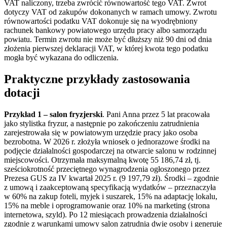
VAT naliczony, trzeba zwrócić równowartość tego VAT. Zwrot
dotyczy VAT od zakupów dokonanych w ramach umowy. Zwrotu
równowartości podatku VAT dokonuje się na wyodrębniony
rachunek bankowy powiatowego urzędu pracy albo samorządu
powiatu. Termin zwrotu nie może być dłuższy niż 90 dni od dnia
złożenia pierwszej deklaracji VAT, w której kwota tego podatku
mogła być wykazana do odliczenia.
Praktyczne przykłady zastosowania
dotacji
Przykład 1 – salon fryzjerski
. Pani Anna przez 5 lat pracowała
jako stylistka fryzur, a następnie po zakończeniu zatrudnienia
zarejestrowała się w powiatowym urzędzie pracy jako osoba
bezrobotna. W 2026 r. złożyła wniosek o jednorazowe środki na
podjęcie działalności gospodarczej na otwarcie salonu w rodzinnej
miejscowości. Otrzymała maksymalną kwotę 55 186,74 zł, tj.
sześciokrotność przeciętnego wynagrodzenia ogłoszonego przez
Prezesa GUS za IV kwartał 2025 r. (9 197,79 zł). Środki – zgodnie
z umową i zaakceptowaną specyfikacją wydatków – przeznaczyła
w 60% na zakup foteli, myjek i suszarek, 15% na adaptację lokalu,
15% na meble i oprogramowanie oraz 10% na marketing (strona
internetowa, szyld). Po 12 miesiącach prowadzenia działalności
zgodnie z warunkami umowy salon zatrudnia dwie osoby i generuje