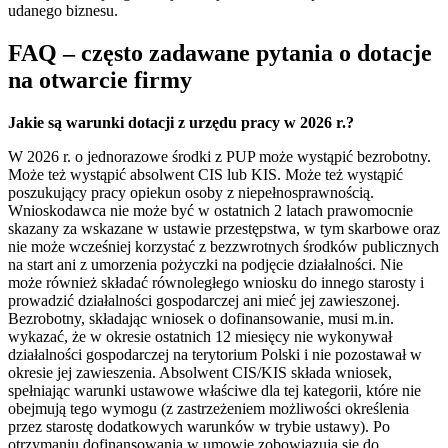
udanego biznesu.
FAQ – często zadawane pytania o dotacje
na otwarcie firmy
Jakie są warunki dotacji z urzędu pracy w 2026 r.?
W 2026 r. o jednorazowe środki z PUP może wystąpić bezrobotny.
Może też wystąpić absolwent CIS lub KIS. Może też wystąpić
poszukujący pracy opiekun osoby z niepełnosprawnością.
Wnioskodawca nie może być w ostatnich 2 latach prawomocnie
skazany za wskazane w ustawie przestępstwa, w tym skarbowe oraz
nie może wcześniej korzystać z bezzwrotnych środków publicznych
na start ani z umorzenia pożyczki na podjęcie działalności. Nie
może również składać równoległego wniosku do innego starosty i
prowadzić działalności gospodarczej ani mieć jej zawieszonej.
Bezrobotny, składając wniosek o dofinansowanie, musi m.in.
wykazać, że w okresie ostatnich 12 miesięcy nie wykonywał
działalności gospodarczej na terytorium Polski i nie pozostawał w
okresie jej zawieszenia. Absolwent CIS/KIS składa wniosek,
spełniając warunki ustawowe właściwe dla tej kategorii, które nie
obejmują tego wymogu (z zastrzeżeniem możliwości określenia
przez starostę dodatkowych warunków w trybie ustawy). Po
otrzymaniu dofinansowania w umowie zobowiązują się do