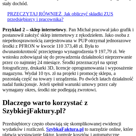
stały dochód.
PRZECZYTAJ RÓWNIEŻ
Jak obliczyć składki ZUS
przedsiębiorcy i pracownika?
Przykład 2 – sklep internetowy
. Pan Michał pracował jako grafik i
postanowił założyć sklep internetowy z rękodziełem. Jako osoba z
niepełnosprawnością zarejestrowana w PUP otrzymał jednorazowe
środki z PFRON w kwocie 110 373,48 zł. Była to
dwunastokrotność przeciętnego wynagrodzenia 9 197,79 zł. We
wniosku zobowiązał się do prowadzenia działalności nieprzerwanie
przez co najmniej 24 miesiące. Środki przeznaczył na sprzęt
fotograficzny, drukarki 3D, licencje oprogramowania i wyposażenie
magazynu. Wydał 10 tys. zł na projekt i promocję sklepu, a
pozostałą część na towary i urządzenia. Po dwóch latach działalność
nadal funkcjonuje. Jeżeli spełnił warunki umowy przez cały
wymagany okres, środki nie podlegają zwrotowi.
Dlaczego warto korzystać z
SzybkiejFaktury.pl?
Przedsiębiorcy często obawiają się skomplikowanej ewidencji
wydatków i rozliczeń.
SzybkaFaktura.pl
to narzędzie online, które
ułatwia wystawianie faktur, kontrolę kosztów i automatyczne