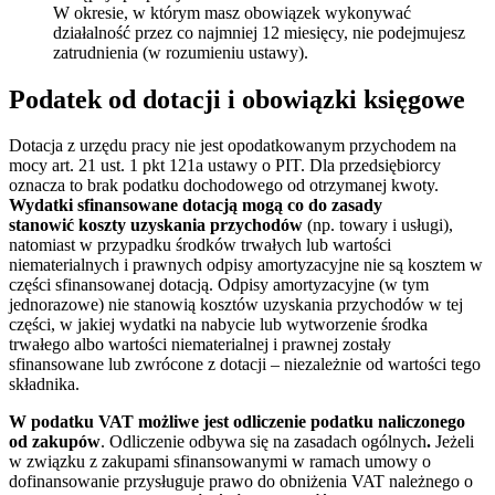
W okresie, w którym masz obowiązek wykonywać
działalność przez co najmniej 12 miesięcy, nie podejmujesz
zatrudnienia (w rozumieniu ustawy).
Podatek od dotacji i obowiązki księgowe
Dotacja z urzędu pracy nie jest opodatkowanym przychodem na
mocy art. 21 ust. 1 pkt 121a ustawy o PIT. Dla przedsiębiorcy
oznacza to brak podatku dochodowego od otrzymanej kwoty.
Wydatki sfinansowane dotacją mogą co do zasady
stanowić koszty uzyskania przychodów
(np. towary i usługi),
natomiast w przypadku środków trwałych lub wartości
niematerialnych i prawnych odpisy amortyzacyjne nie są kosztem w
części sfinansowanej dotacją. Odpisy amortyzacyjne (w tym
jednorazowe) nie stanowią kosztów uzyskania przychodów w tej
części, w jakiej wydatki na nabycie lub wytworzenie środka
trwałego albo wartości niematerialnej i prawnej zostały
sfinansowane lub zwrócone z dotacji – niezależnie od wartości tego
składnika.
W podatku VAT możliwe jest odliczenie podatku naliczonego
od zakupów
. Odliczenie odbywa się na zasadach ogólnych
.
Jeżeli
w związku z zakupami sfinansowanymi w ramach umowy o
dofinansowanie przysługuje prawo do obniżenia VAT należnego o