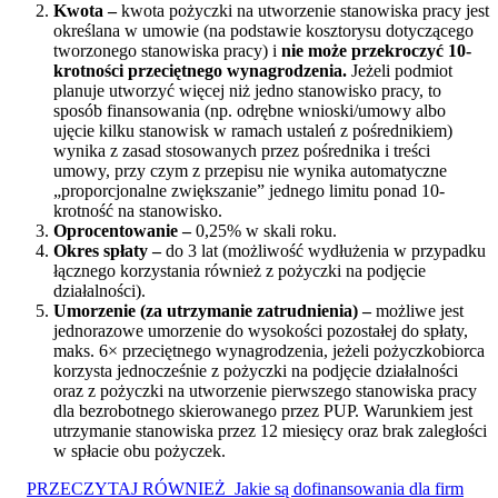
Kwota –
kwota pożyczki na utworzenie stanowiska pracy jest
określana w umowie (na podstawie kosztorysu dotyczącego
tworzonego stanowiska pracy) i
nie może przekroczyć 10-
krotności przeciętnego wynagrodzenia.
Jeżeli podmiot
planuje utworzyć więcej niż jedno stanowisko pracy, to
sposób finansowania (np. odrębne wnioski/umowy albo
ujęcie kilku stanowisk w ramach ustaleń z pośrednikiem)
wynika z zasad stosowanych przez pośrednika i treści
umowy, przy czym z przepisu nie wynika automatyczne
„proporcjonalne zwiększanie” jednego limitu ponad 10-
krotność na stanowisko.
Oprocentowanie –
0,25% w skali roku.
Okres spłaty –
do 3 lat (możliwość wydłużenia w przypadku
łącznego korzystania również z pożyczki na podjęcie
działalności).
Umorzenie (za utrzymanie zatrudnienia) –
możliwe jest
jednorazowe umorzenie do wysokości pozostałej do spłaty,
maks. 6× przeciętnego wynagrodzenia, jeżeli pożyczkobiorca
korzysta jednocześnie z pożyczki na podjęcie działalności
oraz z pożyczki na utworzenie pierwszego stanowiska pracy
dla bezrobotnego skierowanego przez PUP. Warunkiem jest
utrzymanie stanowiska przez 12 miesięcy oraz brak zaległości
w spłacie obu pożyczek.
PRZECZYTAJ RÓWNIEŻ
Jakie są dofinansowania dla firm