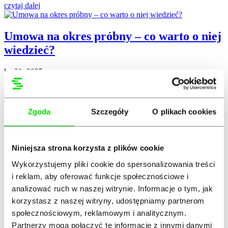
czytaj dalej
Umowa na okres próbny – co warto o niej
wiedzieć?
lut 21, 2025
Umowa na okres próbny pomaga określić zarówno przełożonemu,
jak i zatrudnionemu, czy chce on kontynuować współpracę. Tę
formę zatrudnienia oferuje...
Zgoda
Szczegóły
O plikach cookies
czytaj dalej
Niniejsza strona korzysta z plików cookie
Koszt całkowity zatrudnienia pracownika
Wykorzystujemy pliki cookie do spersonalizowania treści
w 2025 roku
i reklam, aby oferować funkcje społecznościowe i
analizować ruch w naszej witrynie. Informacje o tym, jak
sty 13, 2025
korzystasz z naszej witryny, udostępniamy partnerom
Zatrudnienie pracownika wiąże się z koniecznością ponoszenia
społecznościowym, reklamowym i analitycznym.
dodatkowych kosztów – nie tylko samego wynagrodzenia. Co
Partnerzy mogą połączyć te informacje z innymi danymi
składa się na koszt całkowity...