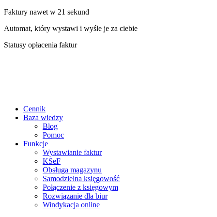
Faktury nawet w 21 sekund
Automat, który wystawi i wyśle je za ciebie
Statusy opłacenia faktur
Cennik
Baza wiedzy
Blog
Pomoc
Funkcje
Wystawianie faktur
KSeF
Obsługa magazynu
Samodzielna księgowość
Połączenie z księgowym
Rozwiązanie dla biur
Windykacja online