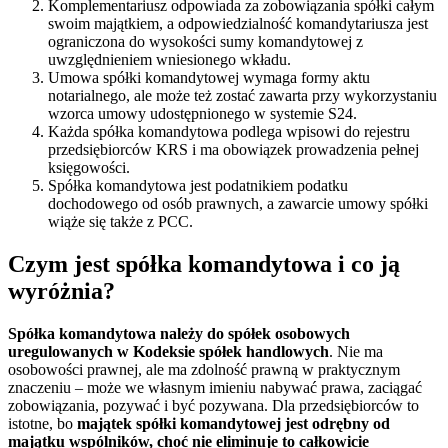
Komplementariusz odpowiada za zobowiązania spółki całym
swoim majątkiem, a odpowiedzialność komandytariusza jest
ograniczona do wysokości sumy komandytowej z
uwzględnieniem wniesionego wkładu.
Umowa spółki komandytowej wymaga formy aktu
notarialnego, ale może też zostać zawarta przy wykorzystaniu
wzorca umowy udostępnionego w systemie S24.
Każda spółka komandytowa podlega wpisowi do rejestru
przedsiębiorców KRS i ma obowiązek prowadzenia pełnej
księgowości.
Spółka komandytowa jest podatnikiem podatku
dochodowego od osób prawnych, a zawarcie umowy spółki
wiąże się także z PCC.
Czym jest spółka komandytowa i co ją
wyróżnia?
Spółka komandytowa należy do spółek osobowych
uregulowanych w Kodeksie spółek handlowych
. Nie ma
osobowości prawnej, ale ma zdolność prawną w praktycznym
znaczeniu – może we własnym imieniu nabywać prawa, zaciągać
zobowiązania, pozywać i być pozywana. Dla przedsiębiorców to
istotne, bo
majątek spółki komandytowej jest odrębny od
majątku wspólników, choć nie eliminuje to całkowicie