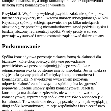
komplementariuszem, a drugi komandytariuszem z odpowiednio
ustaloną sumą komandytową i wkładem.
Przykład 2.
Wspólnicy wybierają szybkie założenie spółki przez
internet przy wykorzystaniu wzorca umowy udostępnionego w S24.
Rejestracja spółki przebiega sprawnie, ale po kilku miesiącach
okazuje się, że potrzebują niestandardowych zasad podziału zysku i
bardziej złożonej reprezentacji spółki. Wtedy prosty wzorzec
przestaje wystarczać i trzeba ostrożnie zaplanować dalsze zmiany.
Podsumowanie
Spółka komandytowa pozostaje ciekawą formą działalności dla
biznesów, które chcą połączyć aktywne prowadzenie
przedsiębiorstwa przez co najmniej jednego wspólnika z
ograniczeniem ryzyka po stronie innego wspólnika. Jej największą
siłą jest elastyczny podział ról między komplementariusza i
komandytariusza. Największym wyzwaniem pozostają
odpowiedzialność za zobowiązania spółki, pełna księgowość i
poprawne ułożenie umowy spółki komandytowej. Jeżeli ta
konstrukcja ma działać bezpiecznie, nie warto traktować sumy
komandytowej, reprezentacji spółki czy zapisów o wkładach jak
formalności. To właśnie one decydują później o tym, jak wyglądają
długi spółki komandytowej, relacje wspólników i bezpieczeństwo
majątku prywatnego.