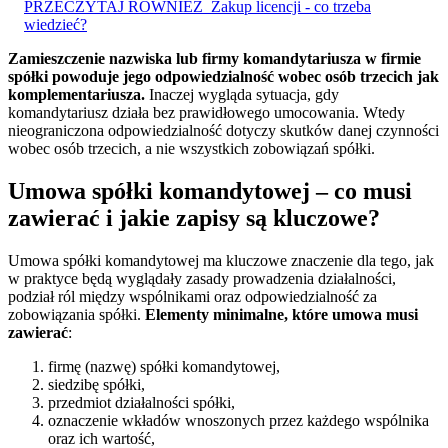
PRZECZYTAJ RÓWNIEŻ
Zakup licencji - co trzeba
wiedzieć?
Zamieszczenie nazwiska lub firmy komandytariusza w firmie
spółki powoduje jego odpowiedzialność wobec osób trzecich jak
komplementariusza.
Inaczej wygląda sytuacja, gdy
komandytariusz działa bez prawidłowego umocowania. Wtedy
nieograniczona odpowiedzialność dotyczy skutków danej czynności
wobec osób trzecich, a nie wszystkich zobowiązań spółki.
Umowa spółki komandytowej – co musi
zawierać i jakie zapisy są kluczowe?
Umowa spółki komandytowej ma kluczowe znaczenie dla tego, jak
w praktyce będą wyglądały zasady prowadzenia działalności,
podział ról między wspólnikami oraz odpowiedzialność za
zobowiązania spółki.
Elementy minimalne, które umowa musi
zawierać
:
firmę (nazwę) spółki komandytowej,
siedzibę spółki,
przedmiot działalności spółki,
oznaczenie wkładów wnoszonych przez każdego wspólnika
oraz ich wartość,