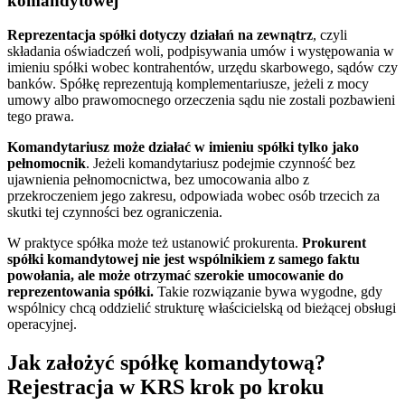
komandytowej
Reprezentacja spółki dotyczy działań na zewnątrz
, czyli
składania oświadczeń woli, podpisywania umów i występowania w
imieniu spółki wobec kontrahentów, urzędu skarbowego, sądów czy
banków. Spółkę reprezentują komplementariusze, jeżeli z mocy
umowy albo prawomocnego orzeczenia sądu nie zostali pozbawieni
tego prawa.
Komandytariusz może działać w imieniu spółki tylko jako
pełnomocnik
. Jeżeli komandytariusz podejmie czynność bez
ujawnienia pełnomocnictwa, bez umocowania albo z
przekroczeniem jego zakresu, odpowiada wobec osób trzecich za
skutki tej czynności bez ograniczenia.
W praktyce spółka może też ustanowić prokurenta.
Prokurent
spółki komandytowej nie jest wspólnikiem z samego faktu
powołania, ale może otrzymać szerokie umocowanie do
reprezentowania spółki.
Takie rozwiązanie bywa wygodne, gdy
wspólnicy chcą oddzielić strukturę właścicielską od bieżącej obsługi
operacyjnej.
Jak założyć spółkę komandytową?
Rejestracja w KRS krok po kroku