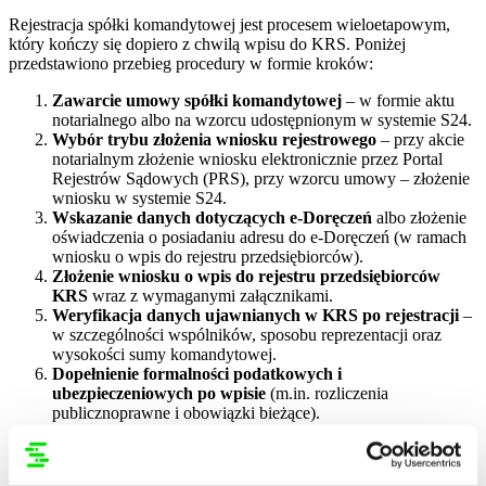
Rejestracja spółki komandytowej jest procesem wieloetapowym,
który kończy się dopiero z chwilą wpisu do KRS. Poniżej
przedstawiono przebieg procedury w formie kroków:
Zawarcie umowy spółki komandytowej
– w formie aktu
notarialnego albo na wzorcu udostępnionym w systemie S24.
Wybór trybu złożenia wniosku rejestrowego
– przy akcie
notarialnym złożenie wniosku elektronicznie przez Portal
Rejestrów Sądowych (PRS), przy wzorcu umowy – złożenie
wniosku w systemie S24.
Wskazanie danych dotyczących e-Doręczeń
albo złożenie
oświadczenia o posiadaniu adresu do e-Doręczeń (w ramach
wniosku o wpis do rejestru przedsiębiorców).
Złożenie wniosku o wpis do rejestru przedsiębiorców
KRS
wraz z wymaganymi załącznikami.
Weryfikacja danych ujawnianych w KRS po rejestracji
–
w szczególności wspólników, sposobu reprezentacji oraz
wysokości sumy komandytowej.
Dopełnienie formalności podatkowych i
ubezpieczeniowych po wpisie
(m.in. rozliczenia
publicznoprawne i obowiązki bieżące).
PRZECZYTAJ RÓWNIEŻ
Ulga podatkowa na nowe
inwestycje