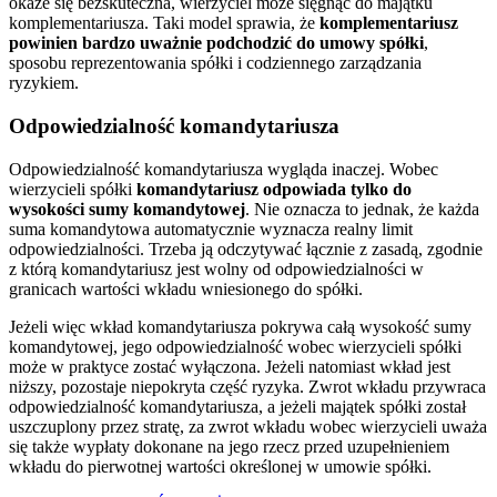
okaże się bezskuteczna, wierzyciel może sięgnąć do majątku
komplementariusza. Taki model sprawia, że
komplementariusz
powinien bardzo uważnie podchodzić do umowy spółki
,
sposobu reprezentowania spółki i codziennego zarządzania
ryzykiem.
Odpowiedzialność komandytariusza
Odpowiedzialność komandytariusza wygląda inaczej. Wobec
wierzycieli spółki
komandytariusz odpowiada tylko do
wysokości sumy komandytowej
. Nie oznacza to jednak, że każda
suma komandytowa automatycznie wyznacza realny limit
odpowiedzialności. Trzeba ją odczytywać łącznie z zasadą, zgodnie
z którą komandytariusz jest wolny od odpowiedzialności w
granicach wartości wkładu wniesionego do spółki.
Jeżeli więc wkład komandytariusza pokrywa całą wysokość sumy
komandytowej, jego odpowiedzialność wobec wierzycieli spółki
może w praktyce zostać wyłączona. Jeżeli natomiast wkład jest
niższy, pozostaje niepokryta część ryzyka. Zwrot wkładu przywraca
odpowiedzialność komandytariusza, a jeżeli majątek spółki został
uszczuplony przez stratę, za zwrot wkładu wobec wierzycieli uważa
się także wypłaty dokonane na jego rzecz przed uzupełnieniem
wkładu do pierwotnej wartości określonej w umowie spółki.