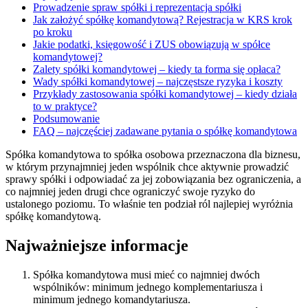
Prowadzenie spraw spółki i reprezentacja spółki
Jak założyć spółkę komandytową? Rejestracja w KRS krok
po kroku
Jakie podatki, księgowość i ZUS obowiązują w spółce
komandytowej?
Zalety spółki komandytowej – kiedy ta forma się opłaca?
Wady spółki komandytowej – najczęstsze ryzyka i koszty
Przykłady zastosowania spółki komandytowej – kiedy działa
to w praktyce?
Podsumowanie
FAQ – najczęściej zadawane pytania o spółkę komandytowa
Spółka komandytowa to spółka osobowa przeznaczona dla biznesu,
w którym przynajmniej jeden wspólnik chce aktywnie prowadzić
sprawy spółki i odpowiadać za jej zobowiązania bez ograniczenia, a
co najmniej jeden drugi chce ograniczyć swoje ryzyko do
ustalonego poziomu. To właśnie ten podział ról najlepiej wyróżnia
spółkę komandytową.
Najważniejsze informacje
Spółka komandytowa musi mieć co najmniej dwóch
wspólników: minimum jednego komplementariusza i
minimum jednego komandytariusza.