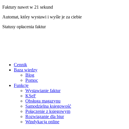
Faktury nawet w 21 sekund
Automat, który wystawi i wyśle je za ciebie
Statusy opłacenia faktur
Cennik
Baza wiedzy
Blog
Pomoc
Funkcje
Wystawianie faktur
KSeF
Obsługa magazynu
Samodzielna księgowość
Połączenie z księgowym
Rozwiązanie dla biur
Windykacja online