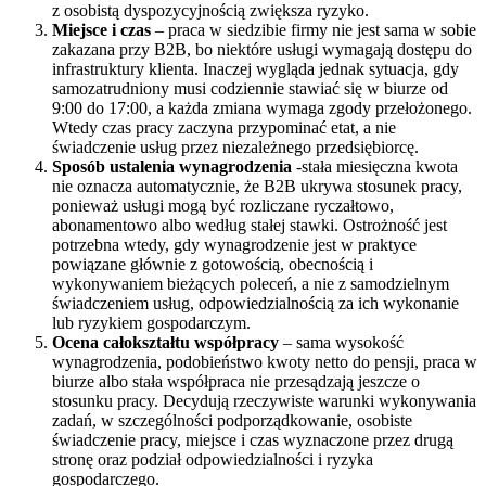
z osobistą dyspozycyjnością zwiększa ryzyko.
Miejsce i czas
– praca w siedzibie firmy nie jest sama w sobie
zakazana przy B2B, bo niektóre usługi wymagają dostępu do
infrastruktury klienta. Inaczej wygląda jednak sytuacja, gdy
samozatrudniony musi codziennie stawiać się w biurze od
9:00 do 17:00, a każda zmiana wymaga zgody przełożonego.
Wtedy czas pracy zaczyna przypominać etat, a nie
świadczenie usług przez niezależnego przedsiębiorcę.
Sposób ustalenia wynagrodzenia
-stała miesięczna kwota
nie oznacza automatycznie, że B2B ukrywa stosunek pracy,
ponieważ usługi mogą być rozliczane ryczałtowo,
abonamentowo albo według stałej stawki. Ostrożność jest
potrzebna wtedy, gdy wynagrodzenie jest w praktyce
powiązane głównie z gotowością, obecnością i
wykonywaniem bieżących poleceń, a nie z samodzielnym
świadczeniem usług, odpowiedzialnością za ich wykonanie
lub ryzykiem gospodarczym.
Ocena całokształtu współpracy
– sama wysokość
wynagrodzenia, podobieństwo kwoty netto do pensji, praca w
biurze albo stała współpraca nie przesądzają jeszcze o
stosunku pracy. Decydują rzeczywiste warunki wykonywania
zadań, w szczególności podporządkowanie, osobiste
świadczenie pracy, miejsce i czas wyznaczone przez drugą
stronę oraz podział odpowiedzialności i ryzyka
gospodarczego.