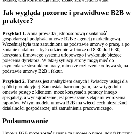
Jak wygląda pozorne i prawidłowe B2B w
praktyce?
Przykład 1.
Anna prowadzi jednoosobową działalność
gospodarczą i podpisała umowę B2B z agencją marketingową.
Wcześniej była tam zatrudniona na podstawie umowy o pracę, a po
zmianie nadal musi być codziennie w biurze od 8:30 do 16:30,
korzysta z firmowego systemu urlopowego i wykonuje bieżące
polecenia dyrektora. W takiej sytuacji strony mogą mieć do
czynienia ze stosunkiem pracy, mimo że rozliczenie odbywa się na
podstawie umowy B2B i faktur.
Przykład 2.
Tomasz jest analitykiem danych i świadczy usługi dla
spółki produkcyjnej. Sam ustala harmonogram, raz w tygodniu
omawia postęp z klientem, może korzystać z pomocy innego
specjalisty, a wynagrodzenie jest powiązane z etapami wdrożenia
raportów. W tym modelu umowa B2B ma więcej cech niezależnej
działalności gospodarczej niż zatrudnienia pracowniczego.
Podsumowanie
Umowa B2B może zostać uznana za umowę o pracę, gdy faktyczny