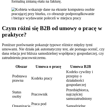
formalną zmianą etatu na fakturę.
Czym różni się B2B od umowy o pracę w
praktyce?
Poniższe porównanie pokazuje typowe różnice między tymi
umowami. Nie działa jak automatyczny test, ale pomaga ocenić, czy
dana relacja jest bliższa samodzielnej współpracy gospodarczej, czy
zatrudnieniu pracowniczemu.
Obszar
Umowa o pracę
Umowa B2B
Kodeks cywilny i
Podstawa
przepisy o
Kodeks pracy
prawna
działalności
gospodarczej
Przedsiębiorca,
Status
Pracownik
najczęściej
osoby
samozatrudniony
Praca pod
Organizacja
Samodzielne