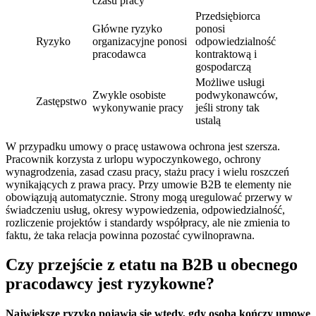
czasu pracy
Przedsiębiorca
Główne ryzyko
ponosi
Ryzyko
organizacyjne ponosi
odpowiedzialność
pracodawca
kontraktową i
gospodarczą
Możliwe usługi
Zwykle osobiste
podwykonawców,
Zastępstwo
wykonywanie pracy
jeśli strony tak
ustalą
W przypadku umowy o pracę ustawowa ochrona jest szersza.
Pracownik korzysta z urlopu wypoczynkowego, ochrony
wynagrodzenia, zasad czasu pracy, stażu pracy i wielu roszczeń
wynikających z prawa pracy. Przy umowie B2B te elementy nie
obowiązują automatycznie. Strony mogą uregulować przerwy w
świadczeniu usług, okresy wypowiedzenia, odpowiedzialność,
rozliczenie projektów i standardy współpracy, ale nie zmienia to
faktu, że taka relacja powinna pozostać cywilnoprawna.
Czy przejście z etatu na B2B u obecnego
pracodawcy jest ryzykowne?
Największe ryzyko pojawia się wtedy, gdy
osoba kończy umowę