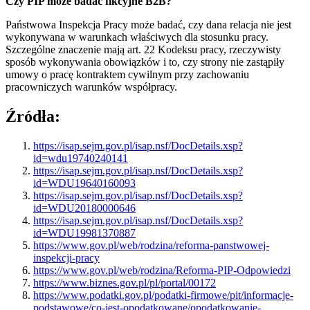
Czy PIP może badać fikcyjne B2B?
Państwowa Inspekcja Pracy może badać, czy dana relacja nie jest
wykonywana w warunkach właściwych dla stosunku pracy.
Szczególne znaczenie mają art. 22 Kodeksu pracy, rzeczywisty
sposób wykonywania obowiązków i to, czy strony nie zastąpiły
umowy o pracę kontraktem cywilnym przy zachowaniu
pracowniczych warunków współpracy.
Źródła:
https://isap.sejm.gov.pl/isap.nsf/DocDetails.xsp?
id=wdu19740240141
https://isap.sejm.gov.pl/isap.nsf/DocDetails.xsp?
id=WDU19640160093
https://isap.sejm.gov.pl/isap.nsf/DocDetails.xsp?
id=WDU20180000646
https://isap.sejm.gov.pl/isap.nsf/DocDetails.xsp?
id=WDU19981370887
https://www.gov.pl/web/rodzina/reforma-panstwowej-
inspekcji-pracy
https://www.gov.pl/web/rodzina/Reforma-PIP-Odpowiedzi
https://www.biznes.gov.pl/pl/portal/00172
https://www.podatki.gov.pl/podatki-firmowe/pit/informacje-
podstawowe/co-jest-opodatkowane/opodatkowanie-