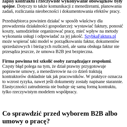
zapisy kontraktu i rzeczywiste wykonywanie obowiązków były
spójne
. Dotyczy to także komunikacji z menedżerami, planowania
zadań, rozliczania nieobecności i dokumentowania efektów pracy.
Przedsiębiorca powinien działać w sposób właściwy dla
prowadzenia działalności gospodarczej: wystawiać faktury, ponosić
koszty, samodzielnie organizować pracę, mieć wpływ na metody
wykonania usługi i odpowiadać za jej jakość.
SzybkaFaktura.pl
może wspierać taki model w porządkowaniu faktur, dokumentów
sprzedażowych i bieżących rozliczeń, ale sama obsługa faktur nie
przesądza jeszcze, że umowa B2B jest bezpieczna.
Firma powinna też szkolić osoby zarządzające zespołami
.
Częsty błąd polega na tym, że dział prawny przygotowuje
poprawne umowy, a menedżerowie na co dzień traktują
kontraktorów dokładnie tak jak pracowników. W praktyce oznacza
to wzrost ryzyka, nawet jeśli dokumenty zostały napisane starannie.
Elastyczności zatrudnienia nie buduje się samą formą kontraktu,
tylko rzeczywistym modelem współpracy.
Co sprawdzić przed wyborem B2B albo
umowy o pracę?