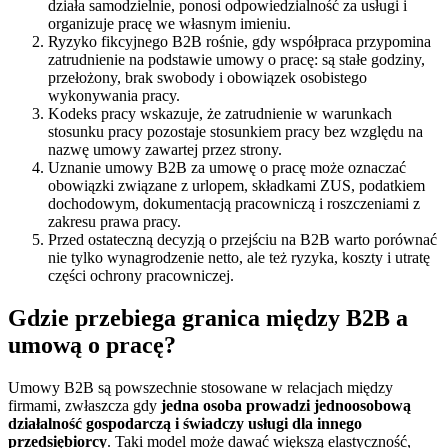
działa samodzielnie, ponosi odpowiedzialność za usługi i
organizuje pracę we własnym imieniu.
Ryzyko fikcyjnego B2B rośnie, gdy współpraca przypomina
zatrudnienie na podstawie umowy o pracę: są stałe godziny,
przełożony, brak swobody i obowiązek osobistego
wykonywania pracy.
Kodeks pracy wskazuje, że zatrudnienie w warunkach
stosunku pracy pozostaje stosunkiem pracy bez względu na
nazwę umowy zawartej przez strony.
Uznanie umowy B2B za umowę o pracę może oznaczać
obowiązki związane z urlopem, składkami ZUS, podatkiem
dochodowym, dokumentacją pracowniczą i roszczeniami z
zakresu prawa pracy.
Przed ostateczną decyzją o przejściu na B2B warto porównać
nie tylko wynagrodzenie netto, ale też ryzyka, koszty i utratę
części ochrony pracowniczej.
Gdzie przebiega granica między B2B a
umową o pracę?
Umowy B2B są powszechnie stosowane w relacjach między
firmami, zwłaszcza gdy
jedna osoba prowadzi jednoosobową
działalność gospodarczą i świadczy usługi dla innego
przedsiębiorcy
. Taki model może dawać większą elastyczność,