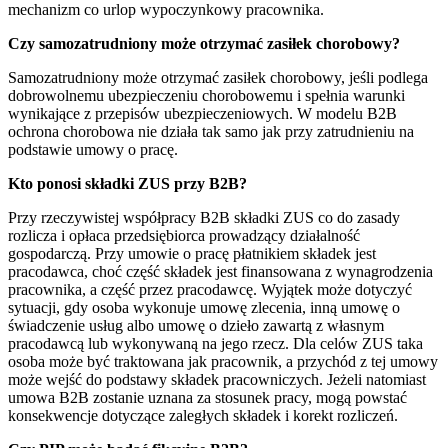
mechanizm co urlop wypoczynkowy pracownika.
Czy samozatrudniony może otrzymać zasiłek chorobowy?
Samozatrudniony może otrzymać zasiłek chorobowy, jeśli podlega
dobrowolnemu ubezpieczeniu chorobowemu i spełnia warunki
wynikające z przepisów ubezpieczeniowych. W modelu B2B
ochrona chorobowa nie działa tak samo jak przy zatrudnieniu na
podstawie umowy o pracę.
Kto ponosi składki ZUS przy B2B?
Przy rzeczywistej współpracy B2B składki ZUS co do zasady
rozlicza i opłaca przedsiębiorca prowadzący działalność
gospodarczą. Przy umowie o pracę płatnikiem składek jest
pracodawca, choć część składek jest finansowana z wynagrodzenia
pracownika, a część przez pracodawcę. Wyjątek może dotyczyć
sytuacji, gdy osoba wykonuje umowę zlecenia, inną umowę o
świadczenie usług albo umowę o dzieło zawartą z własnym
pracodawcą lub wykonywaną na jego rzecz. Dla celów ZUS taka
osoba może być traktowana jak pracownik, a przychód z tej umowy
może wejść do podstawy składek pracowniczych. Jeżeli natomiast
umowa B2B zostanie uznana za stosunek pracy, mogą powstać
konsekwencje dotyczące zaległych składek i korekt rozliczeń.