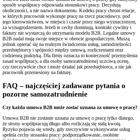
sposób współpracy odpowiada stosunkowi pracy. Decydują
okoliczności, a nie nazwa dokumentu. Kodeks pracy chroni relacje,
w których pracownik wykonuje pracę na rzecz pracodawcy, pod
jego kierownictwem, w miejscu i czasie przez niego wyznaczonym,
za wynagrodzeniem. Jeżeli te cechy dominują, kontrakt cywilny i
faktury nie wystarczą do utrzymania modelu B2B. Legalne umowy
B2B nadal mają swoje miejsce w obrocie gospodarczym. Muszą
jednak opierać się na realnym świadczeniu usług, samodzielności
przedsiębiorcy i spójności między umową, rozliczeniami oraz
codzienną praktyką. Dla firmy oznacza to konieczność przemyślenia
zasad współpracy, a dla osoby samozatrudnionej uczciwą ocenę,
czy rzeczywiście chce i może działać jak przedsiębiorca, a nie jak
pracownik przeniesiony na fakturę.
FAQ – najczęściej zadawane pytania o
pozorne samozatrudnienie
Czy każda umowa B2B może zostać uznana za umowę o pracę?
Umowa B2B nie zostanie uznana za umowę o pracę tylko dlatego,
że strony współpracują długo albo rozliczają się stałą kwotą.
Ryzyko pojawia się wtedy, gdy rzeczywiste wykonywanie usług
spełnia cechy stosunku pracy: podporządkowanie, osobiste