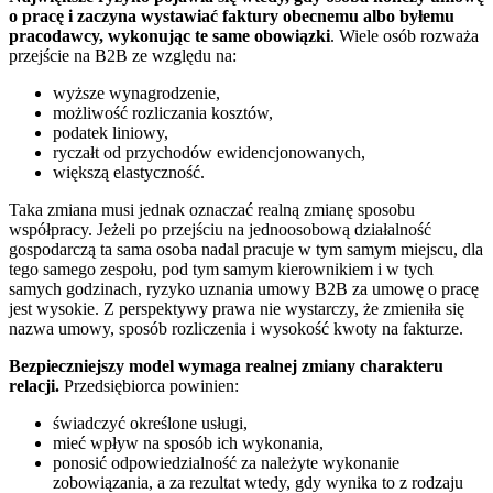
o pracę i zaczyna wystawiać faktury obecnemu albo byłemu
pracodawcy, wykonując te same obowiązki
. Wiele osób rozważa
przejście na B2B ze względu na:
wyższe wynagrodzenie,
możliwość rozliczania kosztów,
podatek liniowy,
ryczałt od przychodów ewidencjonowanych,
większą elastyczność.
Taka zmiana musi jednak oznaczać realną zmianę sposobu
współpracy. Jeżeli po przejściu na jednoosobową działalność
gospodarczą ta sama osoba nadal pracuje w tym samym miejscu, dla
tego samego zespołu, pod tym samym kierownikiem i w tych
samych godzinach, ryzyko uznania umowy B2B za umowę o pracę
jest wysokie. Z perspektywy prawa nie wystarczy, że zmieniła się
nazwa umowy, sposób rozliczenia i wysokość kwoty na fakturze.
Bezpieczniejszy model wymaga realnej zmiany charakteru
relacji.
Przedsiębiorca powinien:
świadczyć określone usługi,
mieć wpływ na sposób ich wykonania,
ponosić odpowiedzialność za należyte wykonanie
zobowiązania, a za rezultat wtedy, gdy wynika to z rodzaju