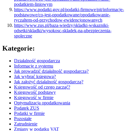
podatkiem-liniowym
https://www.podatki.gov.pl/podatki-firmowe/pit/informacje-
podstawowe/co-jest-opodatkowane/opodatkowanie-
ryczaltem-od-przychodow-ewidencjonowanych
https://www.zus.pl/baza-wiedzy/skladki-wskazniki-
odsetki/skladki/wysokosc-skladek-na-ubezpieczenia-
spoleczne
Kategorie:
Działalność gospodarcza
Informacje z systemu
Jak prowadzić działalność gospodarczą?
Jak wybrać księgową?
Jak założyć działalność gospodarczą?
Księgowość od czego zacząć?
Księgowość podstawy
Księgowość w firmie
Optymalizacja opodatkowania
Podatek ZUS
Podatki w firmie
Pozostałe
Zatrudnienie
Zmiany w podatku VAT