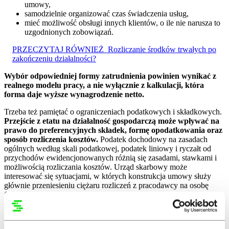
umowy,
samodzielnie organizować czas świadczenia usług,
mieć możliwość obsługi innych klientów, o ile nie narusza to
uzgodnionych zobowiązań.
PRZECZYTAJ RÓWNIEŻ
Rozliczanie środków trwałych po
zakończeniu działalności?
Wybór odpowiedniej formy zatrudnienia powinien wynikać z
realnego modelu pracy, a nie wyłącznie z kalkulacji, która
forma daje wyższe wynagrodzenie netto.
Trzeba też pamiętać o ograniczeniach podatkowych i składkowych.
Przejście z etatu na działalność gospodarczą może wpływać na
prawo do preferencyjnych składek, formę opodatkowania oraz
sposób rozliczenia kosztów.
Podatek dochodowy na zasadach
ogólnych według skali podatkowej, podatek liniowy i ryczałt od
przychodów ewidencjonowanych różnią się zasadami, stawkami i
możliwością rozliczania kosztów. Urząd skarbowy może
interesować się sytuacjami, w których konstrukcja umowy służy
głównie przeniesieniu ciężaru rozliczeń z pracodawcy na osobę
formalnie samozatrudnioną.
Jakie są skutki uznania umowy B2B za