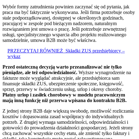
Wybór formy zatrudnienia powinien zaczynać się od pytania, jak
praca ma być faktycznie wykonywana. Jeśli firma potrzebuje osoby
stale podporządkowanej, dostępnej w określonych godzinach,
pracującej w zespole pod bieżącym nadzorem, naturalnym
rozwiązaniem jest umowa o pracę. Jeśli potrzebuje zewnętrznej
usługi, specjalistycznego wsparcia albo projektu realizowanego
samodzielnie, umowa B2B może być właściwa.
PRZECZYTAJ RÓWNIEŻ
Składki ZUS przedsiębiorcy –
wykaz
Przed ostateczną decyzją warto przeanalizować nie tylko
pieniądze, ale też odpowiedzialność.
Wyższe wynagrodzenie na
fakturze może wyglądać atrakcyjnie, ale przedsiębiorca sam
finansuje składki ZUS, ubezpieczenie społeczne, księgowość,
sprzęt, przerwy w świadczeniu usług, urlop i okresy choroby.
Płatny urlop i zasiłek chorobowy w modelu pracowniczym
mają inną funkcję niż przerwa wpisana do kontraktu B2B.
Z jednej strony B2B daje większą swobodę, możliwość rozliczania
kosztów i dopasowania zasad współpracy do indywidualnych
potrzeb. Z drugiej wymaga samodzielności, odpowiedzialności i
gotowości do prowadzenia działalności gospodarczej. Jeżeli strony
chcą zachować wszystkie cechy etatu, ale zmienić tylko faktury i
składki, taka konstrukcja może zostać zakwestionowana.