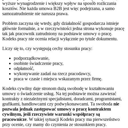
wyższe wynagrodzenie i większy wpływ na sposób rozliczania
kosztów. Nie każda umowa B2B jest więc podejrzana, a samo
samozatrudnienie nie narusza prawa.
Problem zaczyna się wtedy, gdy działalność gospodarcza istnieje
głównie formalnie, a w rzeczywistości jedna strona wykonuje pracę
tak jak pracownik zatrudniony na podstawie umowy o pracę.
Kodeks pracy nie ocenia relacji wyłącznie po tytule dokumentu.
Liczy się to, czy występują cechy stosunku pracy:
podporządkowanie,
osobiste świadczenie pracy,
odpłatność,
wykonywanie zadań na rzecz pracodawcy,
praca w czasie i miejscu wskazanym przez firmę.
Kodeks cywilny daje stronom dużą swobodę w kształtowaniu
umowy o świadczenie usług. Na tej podstawie można zawierać
kontrakty z niezależnymi specjalistami, doradcami, programistami,
grafikami, handlowcami czy podwykonawcami. Ta swoboda
nie
pozwala jednak zastępować umowy o pracę kontraktem
cywilnym, jeśli rzeczywiste warunki współpracy są
pracownicze
. W takiej sytuacji Kodeks pracy ma pierwszeństwo
przy ocenie, czy mamy do czynienia ze stosunkiem pracy.