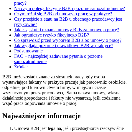
pracy?
Na czym polega fikcyjne B2B i pozorne samozatrudnienie?
Czym różni się B2B od umowy o pracę w praktyce?
Czy przejście z etatu na B2B u obecnego pracodawcy jest
ryzykowne?
Jakie są skutki uznania umowy B2B za umowę o pracę?
Jak ograniczyć ryzyko fikcyjnego B2B?
Co sprawdzić przed wyborem B2B albo umowy o pracę?
Jak wygląda pozorne i prawidłowe B2B w praktyce?
Podsumowanie
FAQ – najczęściej zadawane pytania o pozorne
samozatrudnienie
Źródła:
B2B może zostać uznane za stosunek pracy, gdy osoba
wystawiająca faktury w praktyce pracuje jak pracownik: osobiście,
odpłatnie, pod kierownictwem firmy, w miejscu i czasie
wyznaczonym przez pracodawcę. Sama nazwa umowy, własna
działalność gospodarcza i faktury nie wystarczą, jeśli codzienna
współpraca odpowiada umowie o pracę.
Najważniejsze informacje
Umowa B2B jest legalna, jeśli przedsiębiorca rzeczywiście