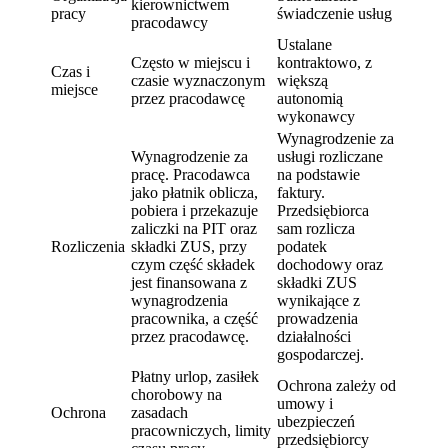
kierownictwem
pracy
świadczenie usług
pracodawcy
Ustalane
Często w miejscu i
kontraktowo, z
Czas i
czasie wyznaczonym
większą
miejsce
przez pracodawcę
autonomią
wykonawcy
Wynagrodzenie za
Wynagrodzenie za
usługi rozliczane
pracę. Pracodawca
na podstawie
jako płatnik oblicza,
faktury.
pobiera i przekazuje
Przedsiębiorca
zaliczki na PIT oraz
sam rozlicza
Rozliczenia
składki ZUS, przy
podatek
czym część składek
dochodowy oraz
jest finansowana z
składki ZUS
wynagrodzenia
wynikające z
pracownika, a część
prowadzenia
przez pracodawcę.
działalności
gospodarczej.
Płatny urlop, zasiłek
Ochrona zależy od
chorobowy na
umowy i
Ochrona
zasadach
ubezpieczeń
pracowniczych, limity
przedsiębiorcy