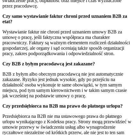
świadczenie pracy, odpłatność oraz miejsce i czas wyznaczone
przez pracodawcę.
Czy samo wystawianie faktur chroni przed uznaniem B2B za
etat?
Wystawianie faktur nie chroni przed uznaniem umowy B2B za
umowę o pracę, jeśli faktyczna współpraca ma charakter
pracowniczy. Faktury są ważnym elementem rozliczeń działalności
gospodarczej, ale organy i sąd oceniają także sposób organizacji
pracy, zakres podporządkowania i odpowiedzialność stron.
Czy B2B z byłym pracodawcą jest zakazane?
B2B z byłym albo obecnym pracodawcą nie jest automatycznie
zakazane. Ryzyko jest jednak wysokie, gdy po przejściu na
działalność osoba wykonuje te same obowiązki, w tym samym
miejscu, pod tym samym kierownictwem i w takim samym czasie
jak wcześniej na podstawie umowy o pracę.
Czy przedsiębiorca na B2B ma prawo do płatnego urlopu?
Przedsiębiorca na B2B nie ma ustawowego prawa do płatnego
urlopu wynikającego z Kodeksu pracy. Strony mogą przewidzieć w
umowie przerwy w świadczeniu usług albo wynagrodzenie
ryczałtowe niezależne od krótkich przerw, ale nie jest to ten sam