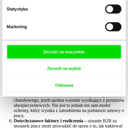
stosunek pracy, może powstać konieczność analizy zaległych
składek, podstaw ich wymiaru oraz okresu, którego dotyczą
Statystyka
rozliczenia. Może to również wiązać się z ryzykiem kontroli
ZUS.
Podatek dochodowy –
przy B2B przedsiębiorca może
Marketing
rozliczać działalność na zasadach ogólnych według skali
podatkowej, podatkiem liniowym albo ryczałtem od
przychodów ewidencjonowanych, jeżeli spełnia warunki
przewidziane dla danej formy opodatkowania.
Wynagrodzenie z umowy o pracę jest rozliczane według
Zezwól na wszystkie
zasad właściwych dla przychodów ze stosunku pracy. W
razie zakwestionowania relacji wcześniejsze rozliczenia mogą
wymagać analizy, zwłaszcza gdy model B2B służył głównie
Zezwól na wybór
obniżeniu obciążeń publicznoprawnych albo przeniesieniu
obowiązków rozliczeniowych na osobę samozatrudnioną.
Zasiłek chorobowy i ochrona socjalna –
ochrona
chorobowa działa inaczej przy umowie o pracę i inaczej przy
Odmowa
prowadzeniu działalności gospodarczej. Osoba prowadząca
działalność może korzystać z dobrowolnego ubezpieczenia
chorobowego, jeżeli spełnia warunki wynikające z przepisów
ubezpieczeniowych. Nie jest to jednak ten sam model
ochrony, który wynika z zatrudnienia na podstawie umowy o
pracę.
Dotychczasowe faktury i rozliczenia –
uznanie B2B za
stosunek pracy może prowadzić do sporu o to, jak traktować