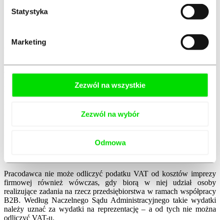
PRZECZYTAJ RÓWNIEŻ
Konto firmowe – czym różni się
Statystyka
od prywatnego?
Impreza firmowa ze współmałżonkami
Marketing
pracowników a VAT
Jeżeli na imprezę firmową zostaną zaproszeni również
współmałżonkowie pracowników, pracodawca nie może odliczyć
Zezwól na wszystkie
podatku VAT od jej organizacji. Dotyczy to również wszelkich
innych osób z zewnątrz zaproszonych na imprezę. Według organów
podatkowych koszty takich spotkań nie są związane z
Zezwól na wybór
opodatkowanymi czynnościami, ponieważ rodzina osób
zatrudnionych oraz inni goście nie mają bezpośredniego związku z
przedsiębiorstwem ani jego działalnością.
Odmowa
Osoby zatrudnione w formie B2B a VAT
Pracodawca nie może odliczyć podatku VAT od kosztów imprezy
firmowej również wówczas, gdy biorą w niej udział osoby
realizujące zadania na rzecz przedsiębiorstwa w ramach współpracy
B2B. Według Naczelnego Sądu Administracyjnego takie wydatki
należy uznać za wydatki na reprezentację – a od tych nie można
odliczyć VAT-u.