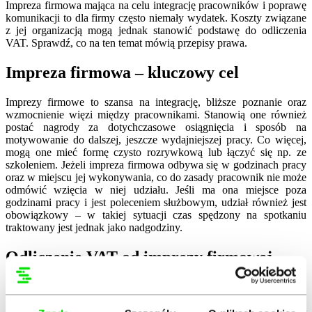
Impreza firmowa mająca na celu integrację pracowników i poprawę
komunikacji to dla firmy często niemały wydatek. Koszty związane
z jej organizacją mogą jednak stanowić podstawę do odliczenia
VAT. Sprawdź, co na ten temat mówią przepisy prawa.
Impreza firmowa – kluczowy cel
Imprezy firmowe to szansa na integrację, bliższe poznanie oraz
wzmocnienie więzi między pracownikami. Stanowią one również
postać nagrody za dotychczasowe osiągnięcia i sposób na
motywowanie do dalszej, jeszcze wydajniejszej pracy. Co więcej,
mogą one mieć formę czysto rozrywkową lub łączyć się np. ze
szkoleniem. Jeżeli impreza firmowa odbywa się w godzinach pracy
oraz w miejscu jej wykonywania, co do zasady pracownik nie może
odmówić wzięcia w niej udziału. Jeśli ma ona miejsce poza
godzinami pracy i jest poleceniem służbowym, udział również jest
obowiązkowy – w takiej sytuacji czas spędzony na spotkaniu
traktowany jest jednak jako nadgodziny.
Odliczenie VAT od imprezy firmowej –
kiedy jest możliwe?
Koszty poniesione w związku z organizacją imprezy firmowej mogą