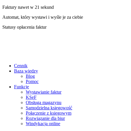
Faktury nawet w 21 sekund
Automat, który wystawi i wyśle je za ciebie
Statusy opłacenia faktur
Cennik
Baza wiedzy
Blog
Pomoc
Funkcje
Wystawianie faktur
KSeF
Obsługa magazynu
Samodzielna księgowość
Połączenie z księgowym
Rozwiązanie dla biur
Windykacja online