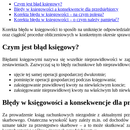
Czym jest błąd księgowy?
Błędy w księgowości a konsekwencje dla przedsiębiorcy
Korekta błędu w księgowości – na czym polega?
Korekta błędu w księgowości – o czym należy pamiętać?
Korekta błędu w księgowości to sposób na uniknięcie odpowiedzial
oraz ciągłość procedur obliczeniowych w konkretnym okresie spraw
Czym jest błąd księgowy?
Błędami księgowymi nazywa się wszelkie nieprawidłowości w z
zestawieniach. Zazwyczaj są to błędy rachunkowe lub nieprawidłowo
ujęcie tej samej operacji gospodarczej dwukrotnie;
pominięcie operacji gospodarczej podczas księgowania;
zaksięgowanie prawidłowej kwoty na niewłaściwym koncie;
zaksięgowanie nieprawidłowej kwoty na właściwym lub niewł
Błędy w księgowości a konsekwencje dla p
Za prowadzenie ksiąg rachunkowych niezgodnie z aktualnymi prz
skarbowego. Ostateczna wysokość kary zależy m.in. od dochodów 
uznane także za przestępstwo skarbowe – a to może skutkować za