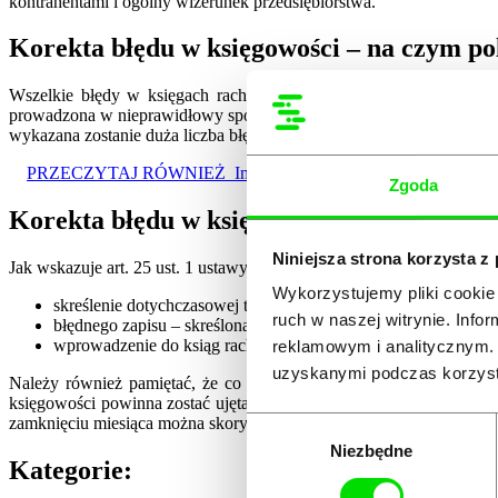
kontrahentami i ogólny wizerunek przedsiębiorstwa.
Korekta błędu w księgowości – na czym po
Wszelkie błędy w księgach rachunkowych muszą zostać poddane 
prowadzona w nieprawidłowy sposób lub nie była prowadzona wcale. J
wykazana zostanie duża liczba błędów, niekiedy trzeba całkowicie 
PRZECZYTAJ RÓWNIEŻ
Impreza firmowa a VAT
Zgoda
Korekta błędu w księgowości – o czym nal
Niniejsza strona korzysta z
Jak wskazuje art. 25 ust. 1 ustawy o rachunkowości, korekta błędu 
Wykorzystujemy pliki cookie 
skreślenie dotychczasowej treści i wpisanie nowej, z zachowan
ruch w naszej witrynie. Inf
błędnego zapisu – skreślona treść musi zostać opatrzona dat
wprowadzenie do ksiąg rachunkowych dowodu zawierającego k
reklamowym i analitycznym. 
uzyskanymi podczas korzysta
Należy również pamiętać, że co do zasady błąd w księgach rachun
księgowości powinna zostać ujęta w księgach rachunkowych otwarteg
zamknięciu miesiąca można skorygować tylko zapisami dodatnimi lu
Wybór
Niezbędne
zgody
Kategorie: