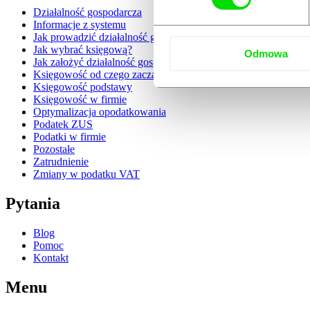
Działalność gospodarcza
Informacje z systemu
Jak prowadzić działalność gospodarczą?
Jak wybrać księgową?
Odmowa
Jak założyć działalność gospodarczą?
Księgowość od czego zacząć?
Księgowość podstawy
Księgowość w firmie
Optymalizacja opodatkowania
Podatek ZUS
Podatki w firmie
Pozostałe
Zatrudnienie
Zmiany w podatku VAT
Pytania
Blog
Pomoc
Kontakt
Menu