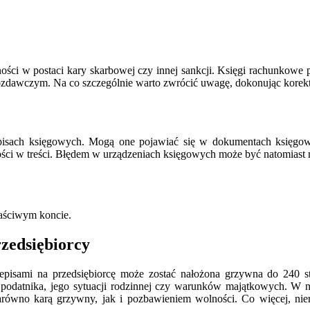
ności w postaci kary skarbowej czy innej sankcji. Księgi rachunko
ozdawczym. Na co szczególnie warto zwrócić uwagę, dokonując korek
apisach księgowych. Mogą one pojawiać się w dokumentach księgo
ści w treści. Błędem w urządzeniach księgowych może być natomiast m
aściwym koncie.
rzedsiębiorcy
episami na przedsiębiorcę może zostać nałożona grzywna do 240 
podatnika, jego sytuacji rodzinnej czy warunków majątkowych. W n
równo karą grzywny, jak i pozbawieniem wolności. Co więcej, nier