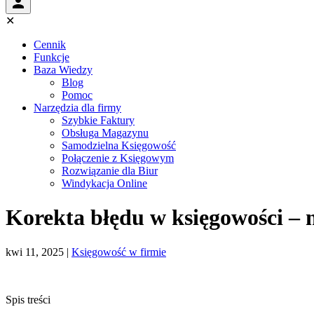
✕
Cennik
Funkcje
Baza Wiedzy
Blog
Pomoc
Narzędzia dla firmy
Szybkie Faktury
Obsługa Magazynu
Samodzielna Księgowość
Połączenie z Księgowym
Rozwiązanie dla Biur
Windykacja Online
Korekta błędu w księgowości – 
kwi 11, 2025
|
Księgowość w firmie
Spis treści