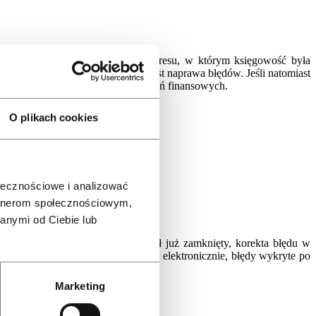
e zaksięgowanie dokumentów z okresu, w którym księgowość była
dzanie niewłaściwie, konieczna jest naprawa błędów. Jeśli natomiast
oraz stworzenie zaległych sprawozdań finansowych.
O plikach cookies
ołecznościowe i analizować
artnerom społecznościowym,
dku ksiąg prowadzonych ręcznie);
 ujemnymi.
anymi od Ciebie lub
 Jeśli natomiast okres ten został już zamknięty, korekta błędu w
wość jest prowadzona ręcznie, czy elektronicznie, błędy wykryte po
Marketing