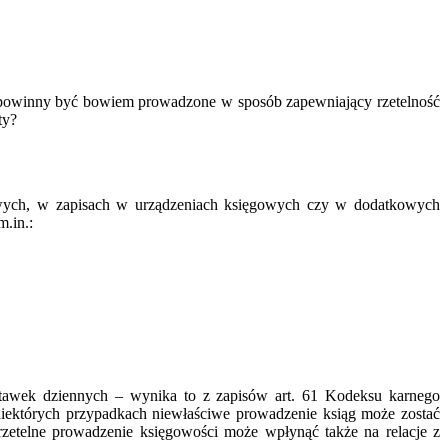
we powinny być bowiem prowadzone w sposób zapewniający rzetelność
ty?
wych, w zapisach w urządzeniach księgowych czy w dodatkowych
.in.:
stawek dziennych – wynika to z zapisów art. 61 Kodeksu karnego
iektórych przypadkach niewłaściwe prowadzenie ksiąg może zostać
zetelne prowadzenie księgowości może wpłynąć także na relacje z