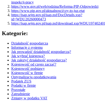
inspekcji-pracy
https://www.gov.pl/web/rodzina/Reforma-PIP-Odpowiedzi
https://www.pip.gov.pl/aktualnosci/czy-to-juz-etat
https://isap.sejm.gov.pl/isap.nsf/DocDetails.xsp?
id=WDU20260000473
https://isap.sejm.gov.pl/isap.nsf/download.xsp/WDU1974024
Kategorie:
Działalność gospodarcza
Informacje z systemu
Jak prowadzić działalność gospodarczą?
Jak wybrać księgową?
Jak założyć działalność gospodarczą?
Księgowość od czego zacząć?
Księgowość podstawy
Księgowość w firmie
Optymalizacja opodatkowania
Podatek ZUS
Podatki w firmie
Pozostałe
Zatrudnienie
Zmiany w podatku VAT