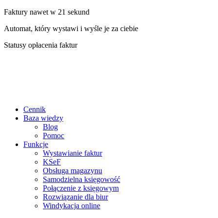
Faktury nawet w 21 sekund
Automat, który wystawi i wyśle je za ciebie
Statusy opłacenia faktur
Cennik
Baza wiedzy
Blog
Pomoc
Funkcje
Wystawianie faktur
KSeF
Obsługa magazynu
Samodzielna księgowość
Połączenie z księgowym
Rozwiązanie dla biur
Windykacja online