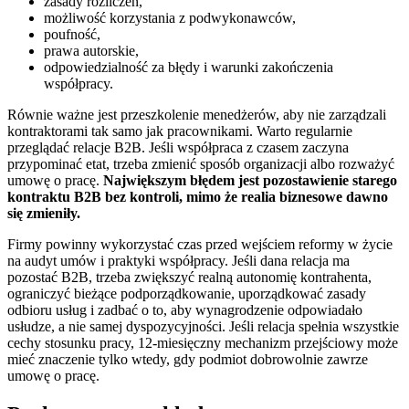
zasady rozliczeń,
możliwość korzystania z podwykonawców,
poufność,
prawa autorskie,
odpowiedzialność za błędy i warunki zakończenia
współpracy.
Równie ważne jest przeszkolenie menedżerów, aby nie zarządzali
kontraktorami tak samo jak pracownikami. Warto regularnie
przeglądać relacje B2B. Jeśli współpraca z czasem zaczyna
przypominać etat, trzeba zmienić sposób organizacji albo rozważyć
umowę o pracę.
Największym błędem jest pozostawienie starego
kontraktu B2B bez kontroli, mimo że realia biznesowe dawno
się zmieniły.
Firmy powinny wykorzystać czas przed wejściem reformy w życie
na audyt umów i praktyki współpracy. Jeśli dana relacja ma
pozostać B2B, trzeba zwiększyć realną autonomię kontrahenta,
ograniczyć bieżące podporządkowanie, uporządkować zasady
odbioru usług i zadbać o to, aby wynagrodzenie odpowiadało
usłudze, a nie samej dyspozycyjności. Jeśli relacja spełnia wszystkie
cechy stosunku pracy, 12-miesięczny mechanizm przejściowy może
mieć znaczenie tylko wtedy, gdy podmiot dobrowolnie zawrze
umowę o pracę.