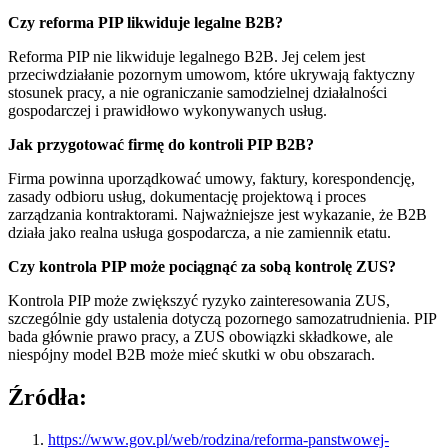
Czy reforma PIP likwiduje legalne B2B?
Reforma PIP nie likwiduje legalnego B2B. Jej celem jest
przeciwdziałanie pozornym umowom, które ukrywają faktyczny
stosunek pracy, a nie ograniczanie samodzielnej działalności
gospodarczej i prawidłowo wykonywanych usług.
Jak przygotować firmę do kontroli PIP B2B?
Firma powinna uporządkować umowy, faktury, korespondencję,
zasady odbioru usług, dokumentację projektową i proces
zarządzania kontraktorami. Najważniejsze jest wykazanie, że B2B
działa jako realna usługa gospodarcza, a nie zamiennik etatu.
Czy kontrola PIP może pociągnąć za sobą kontrolę ZUS?
Kontrola PIP może zwiększyć ryzyko zainteresowania ZUS,
szczególnie gdy ustalenia dotyczą pozornego samozatrudnienia. PIP
bada głównie prawo pracy, a ZUS obowiązki składkowe, ale
niespójny model B2B może mieć skutki w obu obszarach.
Źródła:
https://www.gov.pl/web/rodzina/reforma-panstwowej-