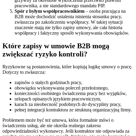
grzywny za określone wykroczenia przeciwko prawom
pracownika, a nie standardowego mandatu PIP.
Spór z byłym współpracownikiem
– osoba pracująca na
B2B może dochodzić ustalenia istnienia stosunku pracy,
zwłaszcza po zakończeniu współpracy. W takiej sytuacji
znaczenie mają nie tylko zapisy umowy, ale cała historia
współpracy i faktyczny sposób wykonywania obowiązków.
Które zapisy w umowie B2B mogą
zwiększać ryzyko kontroli?
Ryzykowne są postanowienia, które kopiują logikę umowy o pracę.
Dotyczy to zwłaszcza:
zapisów o stałych godzinach pracy,
obowiązku wykonywania poleceń przełożonego,
konieczności osobistego świadczenia pracy bez wyjątków,
urlopach opisanych językiem pracowniczym,
karach za nieobecność podobnych do dyscypliny pracy,
pełnej integracji kontraktora ze strukturą organizacyjną firmy.
Problemem może być też umowa, która formalnie mówi o
świadczeniu usług, ale nie określa realnego zakresu
odpowiedzialności wykonawcy. Jeśli kontraktor nie odpowiada za