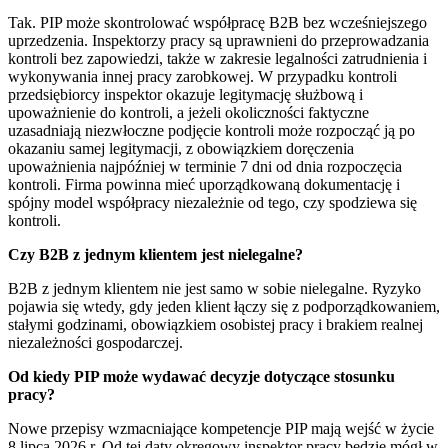
Tak. PIP może skontrolować współpracę B2B bez wcześniejszego
uprzedzenia. Inspektorzy pracy są uprawnieni do przeprowadzania
kontroli bez zapowiedzi, także w zakresie legalności zatrudnienia i
wykonywania innej pracy zarobkowej. W przypadku kontroli
przedsiębiorcy inspektor okazuje legitymację służbową i
upoważnienie do kontroli, a jeżeli okoliczności faktyczne
uzasadniają niezwłoczne podjęcie kontroli może rozpocząć ją po
okazaniu samej legitymacji, z obowiązkiem doręczenia
upoważnienia najpóźniej w terminie 7 dni od dnia rozpoczęcia
kontroli. Firma powinna mieć uporządkowaną dokumentację i
spójny model współpracy niezależnie od tego, czy spodziewa się
kontroli.
Czy B2B z jednym klientem jest nielegalne?
B2B z jednym klientem nie jest samo w sobie nielegalne. Ryzyko
pojawia się wtedy, gdy jeden klient łączy się z podporządkowaniem,
stałymi godzinami, obowiązkiem osobistej pracy i brakiem realnej
niezależności gospodarczej.
Od kiedy PIP może wydawać decyzje dotyczące stosunku
pracy?
Nowe przepisy wzmacniające kompetencje PIP mają wejść w życie
8 lipca 2026 r. Od tej daty okręgowy inspektor pracy będzie mógł w