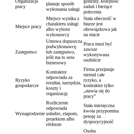
Organizacja
godziny, kolejność
planuje sposób
pracy
zadań i bieżące
wykonania usługi
polecenia
Miejsce wynika z
Stała obecność w
charakteru usługi
biurze jest
Miejsce pracy
albo wyboru
obowiązkowa jak
wykonawcy
na etacie
Umowa dopuszcza
Praca musi być
podwykonawcę
zawsze
Zastępstwo
lub zastępstwo,
wykonywana
jeśli ma to sens
osobiście
biznesowy
Firma przejmuje
Kontraktor
niemal całe
odpowiada za
Ryzyko
ryzyko, a
rezultat, narzędzia,
gospodarcze
kontraktor tylko
koszty i
„stawia się do
organizację
pracy”
Rozliczenie
Stała miesięczna
odpowiada
kwota przypomina
Wynagrodzenie
usłudze, etapom,
pensję za
projektom albo
dyspozycyjność
efektom
Osoba