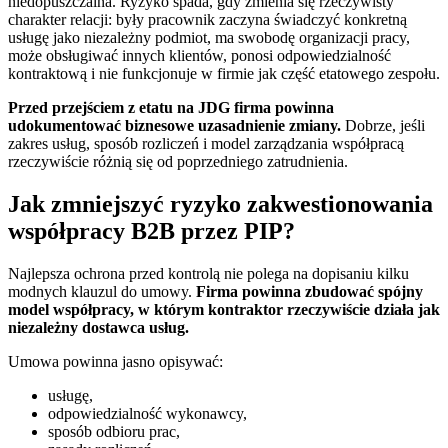
niedopuszczalna. Ryzyko spada, gdy zmienia się rzeczywisty
charakter relacji: były pracownik zaczyna świadczyć konkretną
usługę jako niezależny podmiot, ma swobodę organizacji pracy,
może obsługiwać innych klientów, ponosi odpowiedzialność
kontraktową i nie funkcjonuje w firmie jak część etatowego zespołu.
Przed przejściem z etatu na JDG firma powinna
udokumentować biznesowe uzasadnienie zmiany.
Dobrze, jeśli
zakres usług, sposób rozliczeń i model zarządzania współpracą
rzeczywiście różnią się od poprzedniego zatrudnienia.
Jak zmniejszyć ryzyko zakwestionowania
współpracy B2B przez PIP?
Najlepsza ochrona przed kontrolą nie polega na dopisaniu kilku
modnych klauzul do umowy.
Firma powinna zbudować spójny
model współpracy, w którym kontraktor rzeczywiście działa jak
niezależny dostawca usług.
Umowa powinna jasno opisywać:
usługę,
odpowiedzialność wykonawcy,
sposób odbioru prac,