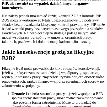
PIP, ale również na wypadek działań innych organów
kontrolnych.
Nie należy jednak utożsamiać każdej kontroli ZUS z kontrolą PIP.
ZUS może kwestionować tytuły ubezpieczeniowe lub podstawy
składek bez prowadzenia klasycznej kontroli prawa pracy. PIP może
badać warunki pracy bez natychmiastowego przesądzania skutków
składkowych. Najbezpieczniejsza strategia polega na tym, aby
model współpracy był spójny w umowie, organizacji pracy,
fakturach, przelewach i dokumentacji kadrowo-finansowej.
Jakie konsekwencje grożą za fikcyjne
B2B?
Fikcyjne B2B może prowadzić do kilku rodzajów konsekwencji,
jeżeli w praktyce zamiast samodzielnej współpracy gospodarczej
występuje stosunek pracy. Najczęściej ryzyka dotyczą obowiązków
pracowniczych, sankcji finansowych oraz ewentualnych sporów po
zakończeniu współpracy.
Uznanie istnienia stosunku pracy
– jeżeli współpraca B2B
spełnia cechy stosunku pracy, może zostać zakwestionowana
jako pozorna forma zatrudnienia. Może to prowadzić do
obowiązków związanych z prawami pracowniczymi,