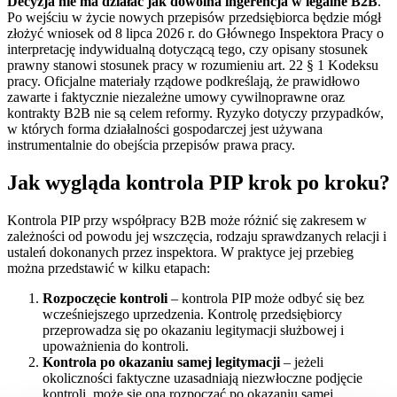
Decyzja nie ma działać jak dowolna ingerencja w legalne B2B
.
Po wejściu w życie nowych przepisów przedsiębiorca będzie mógł
złożyć wniosek od 8 lipca 2026 r. do Głównego Inspektora Pracy o
interpretację indywidualną dotyczącą tego, czy opisany stosunek
prawny stanowi stosunek pracy w rozumieniu art. 22 § 1 Kodeksu
pracy. Oficjalne materiały rządowe podkreślają, że prawidłowo
zawarte i faktycznie niezależne umowy cywilnoprawne oraz
kontrakty B2B nie są celem reformy. Ryzyko dotyczy przypadków,
w których forma działalności gospodarczej jest używana
instrumentalnie do obejścia przepisów prawa pracy.
Jak wygląda kontrola PIP krok po kroku?
Kontrola PIP przy współpracy B2B może różnić się zakresem w
zależności od powodu jej wszczęcia, rodzaju sprawdzanych relacji i
ustaleń dokonanych przez inspektora. W praktyce jej przebieg
można przedstawić w kilku etapach:
Rozpoczęcie kontroli
– kontrola PIP może odbyć się bez
wcześniejszego uprzedzenia. Kontrolę przedsiębiorcy
przeprowadza się po okazaniu legitymacji służbowej i
upoważnienia do kontroli.
Kontrola po okazaniu samej legitymacji
– jeżeli
okoliczności faktyczne uzasadniają niezwłoczne podjęcie
kontroli, może się ona rozpocząć po okazaniu samej