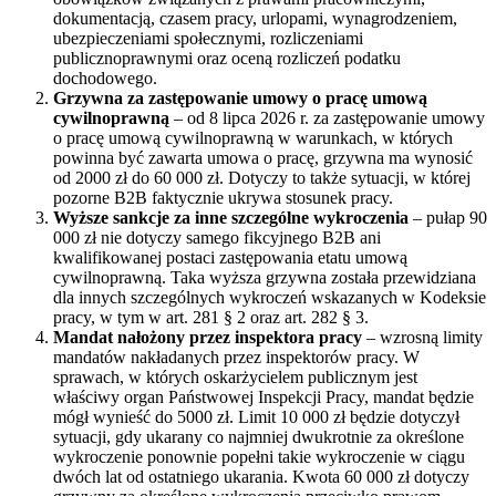
dokumentacją, czasem pracy, urlopami, wynagrodzeniem,
ubezpieczeniami społecznymi, rozliczeniami
publicznoprawnymi oraz oceną rozliczeń podatku
dochodowego.
Grzywna za zastępowanie umowy o pracę umową
cywilnoprawną
– od 8 lipca 2026 r. za zastępowanie umowy
o pracę umową cywilnoprawną w warunkach, w których
powinna być zawarta umowa o pracę, grzywna ma wynosić
od 2000 zł do 60 000 zł. Dotyczy to także sytuacji, w której
pozorne B2B faktycznie ukrywa stosunek pracy.
Wyższe sankcje za inne szczególne wykroczenia
– pułap 90
000 zł nie dotyczy samego fikcyjnego B2B ani
kwalifikowanej postaci zastępowania etatu umową
cywilnoprawną. Taka wyższa grzywna została przewidziana
dla innych szczególnych wykroczeń wskazanych w Kodeksie
pracy, w tym w art. 281 § 2 oraz art. 282 § 3.
Mandat nałożony przez inspektora pracy
– wzrosną limity
mandatów nakładanych przez inspektorów pracy. W
sprawach, w których oskarżycielem publicznym jest
właściwy organ Państwowej Inspekcji Pracy, mandat będzie
mógł wynieść do 5000 zł. Limit 10 000 zł będzie dotyczył
sytuacji, gdy ukarany co najmniej dwukrotnie za określone
wykroczenie ponownie popełni takie wykroczenie w ciągu
dwóch lat od ostatniego ukarania. Kwota 60 000 zł dotyczy