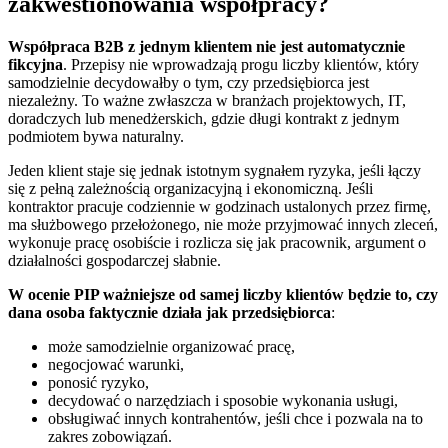
zakwestionowania współpracy?
Współpraca B2B z jednym klientem nie jest automatycznie
fikcyjna
. Przepisy nie wprowadzają progu liczby klientów, który
samodzielnie decydowałby o tym, czy przedsiębiorca jest
niezależny. To ważne zwłaszcza w branżach projektowych, IT,
doradczych lub menedżerskich, gdzie długi kontrakt z jednym
podmiotem bywa naturalny.
Jeden klient staje się jednak istotnym sygnałem ryzyka, jeśli łączy
się z pełną zależnością organizacyjną i ekonomiczną. Jeśli
kontraktor pracuje codziennie w godzinach ustalonych przez firmę,
ma służbowego przełożonego, nie może przyjmować innych zleceń,
wykonuje pracę osobiście i rozlicza się jak pracownik, argument o
działalności gospodarczej słabnie.
W ocenie PIP ważniejsze od samej liczby klientów będzie to, czy
dana osoba faktycznie działa jak przedsiębiorca
:
może samodzielnie organizować pracę,
negocjować warunki,
ponosić ryzyko,
decydować o narzędziach i sposobie wykonania usługi,
obsługiwać innych kontrahentów, jeśli chce i pozwala na to
zakres zobowiązań.