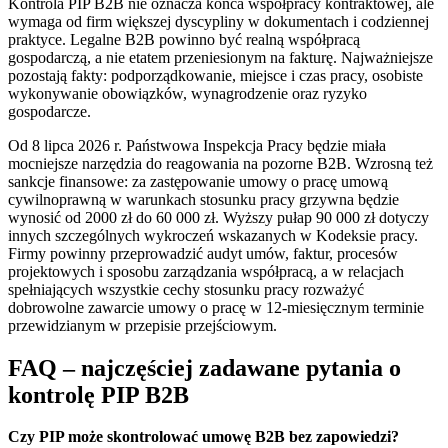
Kontrola PIP B2B nie oznacza końca współpracy kontraktowej, ale
wymaga od firm większej dyscypliny w dokumentach i codziennej
praktyce. Legalne B2B powinno być realną współpracą
gospodarczą, a nie etatem przeniesionym na fakturę. Najważniejsze
pozostają fakty: podporządkowanie, miejsce i czas pracy, osobiste
wykonywanie obowiązków, wynagrodzenie oraz ryzyko
gospodarcze.
Od 8 lipca 2026 r. Państwowa Inspekcja Pracy będzie miała
mocniejsze narzędzia do reagowania na pozorne B2B. Wzrosną też
sankcje finansowe: za zastępowanie umowy o pracę umową
cywilnoprawną w warunkach stosunku pracy grzywna będzie
wynosić od 2000 zł do 60 000 zł. Wyższy pułap 90 000 zł dotyczy
innych szczególnych wykroczeń wskazanych w Kodeksie pracy.
Firmy powinny przeprowadzić audyt umów, faktur, procesów
projektowych i sposobu zarządzania współpracą, a w relacjach
spełniających wszystkie cechy stosunku pracy rozważyć
dobrowolne zawarcie umowy o pracę w 12-miesięcznym terminie
przewidzianym w przepisie przejściowym.
FAQ – najczęściej zadawane pytania o
kontrolę PIP B2B
Czy PIP może skontrolować umowę B2B bez zapowiedzi?