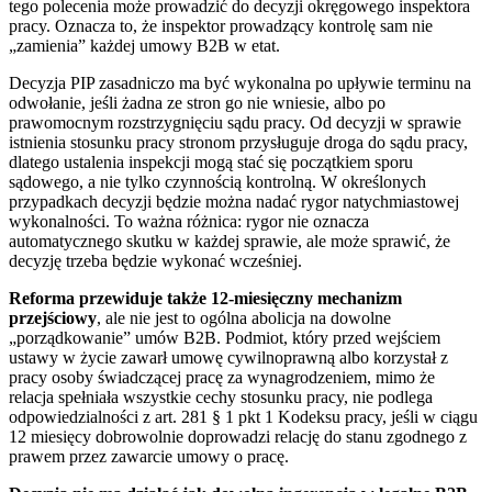
tego polecenia może prowadzić do decyzji okręgowego inspektora
pracy. Oznacza to, że inspektor prowadzący kontrolę sam nie
„zamienia” każdej umowy B2B w etat.
Decyzja PIP zasadniczo ma być wykonalna po upływie terminu na
odwołanie, jeśli żadna ze stron go nie wniesie, albo po
prawomocnym rozstrzygnięciu sądu pracy. Od decyzji w sprawie
istnienia stosunku pracy stronom przysługuje droga do sądu pracy,
dlatego ustalenia inspekcji mogą stać się początkiem sporu
sądowego, a nie tylko czynnością kontrolną. W określonych
przypadkach decyzji będzie można nadać rygor natychmiastowej
wykonalności. To ważna różnica: rygor nie oznacza
automatycznego skutku w każdej sprawie, ale może sprawić, że
decyzję trzeba będzie wykonać wcześniej.
Reforma przewiduje także 12-miesięczny mechanizm
przejściowy
, ale nie jest to ogólna abolicja na dowolne
„porządkowanie” umów B2B. Podmiot, który przed wejściem
ustawy w życie zawarł umowę cywilnoprawną albo korzystał z
pracy osoby świadczącej pracę za wynagrodzeniem, mimo że
relacja spełniała wszystkie cechy stosunku pracy, nie podlega
odpowiedzialności z art. 281 § 1 pkt 1 Kodeksu pracy, jeśli w ciągu
12 miesięcy dobrowolnie doprowadzi relację do stanu zgodnego z
prawem przez zawarcie umowy o pracę.