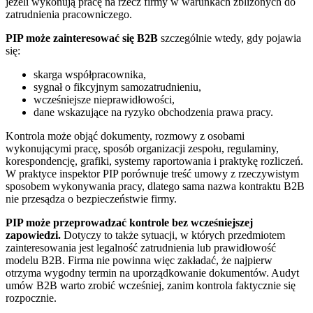
jeżeli wykonują pracę na rzecz firmy w warunkach zbliżonych do
zatrudnienia pracowniczego.
PIP może zainteresować się B2B
szczególnie wtedy, gdy pojawia
się:
skarga współpracownika,
sygnał o fikcyjnym samozatrudnieniu,
wcześniejsze nieprawidłowości,
dane wskazujące na ryzyko obchodzenia prawa pracy.
Kontrola może objąć dokumenty, rozmowy z osobami
wykonującymi pracę, sposób organizacji zespołu, regulaminy,
korespondencję, grafiki, systemy raportowania i praktykę rozliczeń.
W praktyce inspektor PIP porównuje treść umowy z rzeczywistym
sposobem wykonywania pracy, dlatego sama nazwa kontraktu B2B
nie przesądza o bezpieczeństwie firmy.
PIP może przeprowadzać kontrole bez wcześniejszej
zapowiedzi.
Dotyczy to także sytuacji, w których przedmiotem
zainteresowania jest legalność zatrudnienia lub prawidłowość
modelu B2B. Firma nie powinna więc zakładać, że najpierw
otrzyma wygodny termin na uporządkowanie dokumentów. Audyt
umów B2B warto zrobić wcześniej, zanim kontrola faktycznie się
rozpocznie.