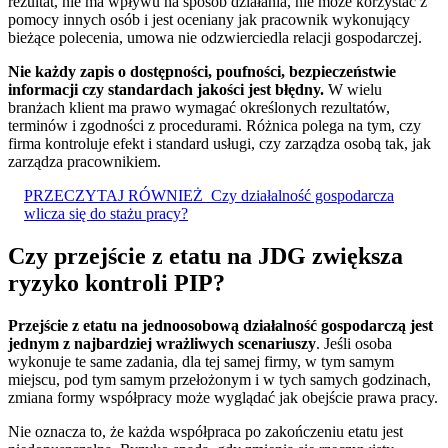
rezultat, nie ma wpływu na sposób działania, nie może korzystać z
pomocy innych osób i jest oceniany jak pracownik wykonujący
bieżące polecenia, umowa nie odzwierciedla relacji gospodarczej.
Nie każdy zapis o dostępności, poufności, bezpieczeństwie
informacji czy standardach jakości jest błędny.
W wielu
branżach klient ma prawo wymagać określonych rezultatów,
terminów i zgodności z procedurami. Różnica polega na tym, czy
firma kontroluje efekt i standard usługi, czy zarządza osobą tak, jak
zarządza pracownikiem.
PRZECZYTAJ RÓWNIEŻ
Czy działalność gospodarcza
wlicza się do stażu pracy?
Czy przejście z etatu na JDG zwiększa
ryzyko kontroli PIP?
Przejście z etatu na jednoosobową działalność gospodarczą jest
jednym z najbardziej wrażliwych scenariuszy
. Jeśli osoba
wykonuje te same zadania, dla tej samej firmy, w tym samym
miejscu, pod tym samym przełożonym i w tych samych godzinach,
zmiana formy współpracy może wyglądać jak obejście prawa pracy.
Nie oznacza to, że każda współpraca po zakończeniu etatu jest