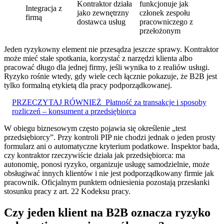
Kontraktor działa
funkcjonuje jak
Integracja z
jako zewnętrzny
członek zespołu
firmą
dostawca usług
pracowniczego z
przełożonym
Jeden ryzykowny element nie przesądza jeszcze sprawy. Kontraktor
może mieć stałe spotkania, korzystać z narzędzi klienta albo
pracować długo dla jednej firmy, jeśli wynika to z realiów usługi.
Ryzyko rośnie wtedy, gdy wiele cech łącznie pokazuje, że B2B jest
tylko formalną etykietą dla pracy podporządkowanej.
PRZECZYTAJ RÓWNIEŻ
Płatność za transakcje i sposoby
rozliczeń – konsument a przedsiębiorca
W obiegu biznesowym często pojawia się określenie „test
przedsiębiorcy”. Przy kontroli PIP nie chodzi jednak o jeden prosty
formularz ani o automatyczne kryterium podatkowe. Inspektor bada,
czy kontraktor rzeczywiście działa jak przedsiębiorca: ma
autonomię, ponosi ryzyko, organizuje usługę samodzielnie, może
obsługiwać innych klientów i nie jest podporządkowany firmie jak
pracownik. Oficjalnym punktem odniesienia pozostają przesłanki
stosunku pracy z art. 22 Kodeksu pracy.
Czy jeden klient na B2B oznacza ryzyko