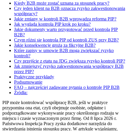
Kiedy B2B może zostać uznana za stosunek pracy?
Czy jeden klient na B2B oznacza ryzyko zakwestionowania
współpracy?
Jakie zmiany w kontroli B2B wprowadza reforma PIP?
Jak wygląda kontrola PIP krok po kroku?
Jakie dokumenty warto przygotować przed kontrolą PIP
B2B?
Czym różni się kontrola PIP od kontroli ZUS przy B2B?
Jakie konsekwencje grożą za fikcyjne B2B?
Które zapisy w umowie B2B mogą zwiększać ryzyko
kontroli?
Czy przejście z etatu na JDG zwiększa ryzyko kontroli PIP?
Jak zmniejszyć ryzyko zakwestionowania współpracy B2B
przez PIP?
Praktyczne przykłady
Podsumowanie
FAQ – najczęściej zadawane pytania o kontrolę PIP B2B
Źródła:
PIP może kontrolować współpracę B2B, jeśli w praktyce
przypomina ona etat, czyli obejmuje osobiste, odpłatne i
podporządkowane wykonywanie pracy określonego rodzaju w
miejscu i czasie wyznaczonym przez firmę. Od 8 lipca 2026 r.
Państwowa Inspekcja Pracy zyska dodatkowe narzędzia do
stwierdzania istnienia stosunku pracy. W artykule wyjaśniamy,