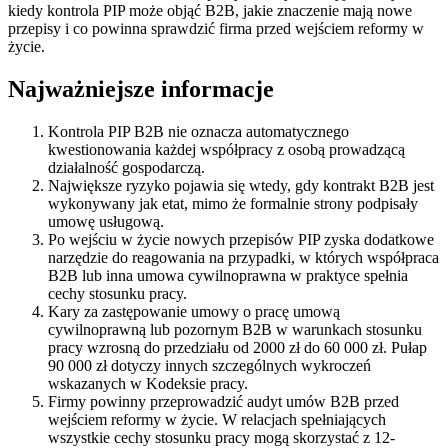
kiedy kontrola PIP może objąć B2B, jakie znaczenie mają nowe
przepisy i co powinna sprawdzić firma przed wejściem reformy w
życie.
Najważniejsze informacje
Kontrola PIP B2B nie oznacza automatycznego
kwestionowania każdej współpracy z osobą prowadzącą
działalność gospodarczą.
Największe ryzyko pojawia się wtedy, gdy kontrakt B2B jest
wykonywany jak etat, mimo że formalnie strony podpisały
umowę usługową.
Po wejściu w życie nowych przepisów PIP zyska dodatkowe
narzędzie do reagowania na przypadki, w których współpraca
B2B lub inna umowa cywilnoprawna w praktyce spełnia
cechy stosunku pracy.
Kary za zastępowanie umowy o pracę umową
cywilnoprawną lub pozornym B2B w warunkach stosunku
pracy wzrosną do przedziału od 2000 zł do 60 000 zł. Pułap
90 000 zł dotyczy innych szczególnych wykroczeń
wskazanych w Kodeksie pracy.
Firmy powinny przeprowadzić audyt umów B2B przed
wejściem reformy w życie. W relacjach spełniających
wszystkie cechy stosunku pracy mogą skorzystać z 12-