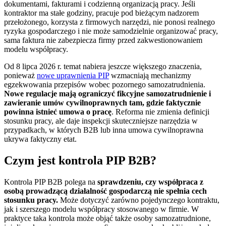
dokumentami, fakturami i codzienną organizacją pracy. Jeśli
kontraktor ma stałe godziny, pracuje pod bieżącym nadzorem
przełożonego, korzysta z firmowych narzędzi, nie ponosi realnego
ryzyka gospodarczego i nie może samodzielnie organizować pracy,
sama faktura nie zabezpiecza firmy przed zakwestionowaniem
modelu współpracy.
Od 8 lipca 2026 r. temat nabiera jeszcze większego znaczenia,
ponieważ
nowe uprawnienia PIP
wzmacniają mechanizmy
egzekwowania przepisów wobec pozornego samozatrudnienia.
Nowe regulacje mają ograniczyć fikcyjne samozatrudnienie i
zawieranie umów cywilnoprawnych tam, gdzie faktycznie
powinna istnieć umowa o pracę
. Reforma nie zmienia definicji
stosunku pracy, ale daje inspekcji skuteczniejsze narzędzia w
przypadkach, w których B2B lub inna umowa cywilnoprawna
ukrywa faktyczny etat.
Czym jest kontrola PIP B2B?
Kontrola PIP B2B polega na
sprawdzeniu, czy współpraca z
osobą prowadzącą działalność gospodarczą nie spełnia cech
stosunku pracy.
Może dotyczyć zarówno pojedynczego kontraktu,
jak i szerszego modelu współpracy stosowanego w firmie. W
praktyce taka kontrola może objąć także osoby samozatrudnione,